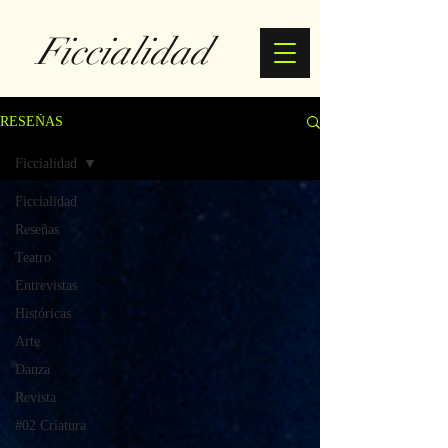
Ficcialidad
RESEÑAS
Ficcialidad
Ficcialidad
Reseñas
Teatro
Entrevistas
Históricas
Arte
Danza
Revista
#02 Criatura