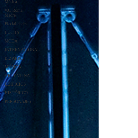
Música
#01 Roma
Madre
Ficcialidades
LUCHA
MODA
INTERNACIONAL
BIZARRO
MÚSICA
ARGENTINA
EDIFICIOS
HISTÓRICO
PERSONAJES