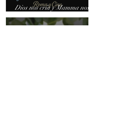
Dios nos cría y Mamma nos
ama: Roma y Cine
Ficcialidad
11 sept 2025
4 min de lectura
Luperca