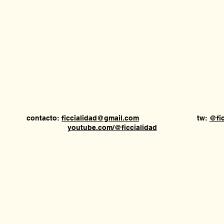
tacto:
ficcialidad@gmail.com
tw:
@fic
youtube.com/@ficcialidad