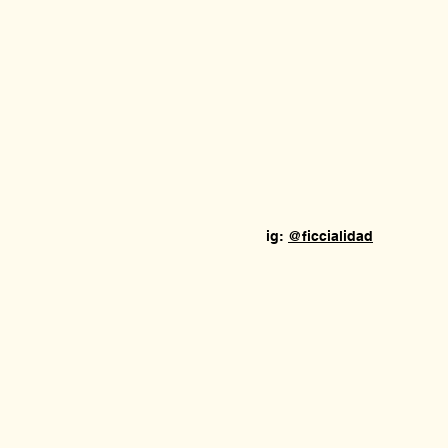
ig:
@ficcialidad
con