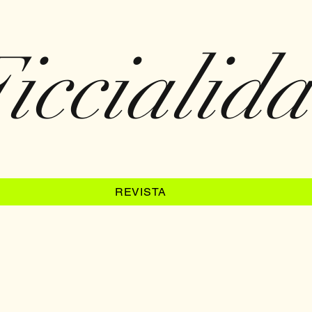
iccialid
REVISTA