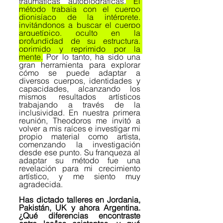
traumáticas autobiográficas.
 El 
método trabaja con el cuerpo 
dionisíaco de la intérprete, 
invitándonos a buscar el cuerpo 
arquetípico, oculto en la 
profundidad de su estructura, 
oprimido y reprimido por la 
mente.
 Por lo tanto, ha sido una 
gran herramienta para explorar 
cómo se puede adaptar a 
diversos cuerpos, identidades y 
capacidades, alcanzando los 
mismos resultados artísticos 
trabajando a través de la 
inclusividad. En nuestra primera 
reunión, Theodoros me invitó a 
volver a mis raíces e investigar mi 
propio material como artista, 
comenzando la investigación 
desde ese punto. Su franqueza al 
adaptar su método fue una 
revelación para mi crecimiento 
artístico, y me siento muy 
agradecida.
Has dictado talleres en Jordania, 
Pakistán, UK y ahora Argentina. 
¿Qué diferencias encontraste 