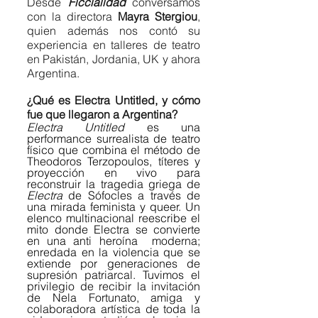
Desde 
Ficcialidad 
conversamos 
con la directora 
Mayra Stergiou
, 
quien además nos contó su 
experiencia en talleres de teatro 
en Pakistán, Jordania, UK y ahora 
Argentina. 
¿Qué es Electra Untitled, y cómo 
fue que llegaron a Argentina?  
Electra Untitled
 es una 
performance surrealista de teatro 
físico que combina el método de 
Theodoros Terzopoulos, títeres y 
proyección en vivo para 
reconstruir la tragedia griega de 
Electra 
de Sófocles a través de 
una mirada feminista y queer. Un 
elenco multinacional reescribe el 
mito donde Electra se convierte 
en una anti heroína  moderna; 
enredada en la violencia que se 
extiende por generaciones de 
supresión patriarcal. Tuvimos el 
privilegio de recibir la invitación 
de Nela Fortunato, amiga y 
colaboradora artística de toda la 