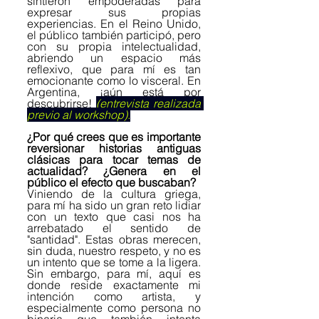
sintieron empoderadas para 
expresar sus propias 
experiencias. En el Reino Unido, 
el público también participó, pero 
con su propia intelectualidad, 
abriendo un espacio más 
reflexivo, que para mí es tan 
emocionante como lo visceral. En 
Argentina, ¡aún está por 
descubrirse!
(entrevista realizada 
previo al workshop).
¿Por qué crees que es importante 
reversionar historias antiguas 
clásicas para tocar temas de 
actualidad? ¿Genera en el 
público el efecto que buscaban?
Viniendo de la cultura griega, 
para mí ha sido un gran reto lidiar 
con un texto que casi nos ha 
arrebatado el sentido de 
"santidad". Estas obras merecen, 
sin duda, nuestro respeto, y no es 
un intento que se tome a la ligera. 
Sin embargo, para mí, aquí es 
donde reside exactamente mi 
intención como artista, y 
especialmente como persona no 