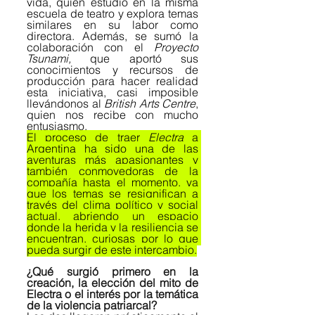
vida, quien estudió en la misma 
escuela de teatro y explora temas 
similares en su labor como 
directora. Además, se sumó la 
colaboración con el 
Proyecto 
Tsunami,
 que aportó sus 
conocimientos y recursos de 
producción para hacer realidad 
esta iniciativa, casi imposible 
llevándonos al 
British Arts Centre
, 
quien nos recibe con mucho 
entusiasmo.
El proceso de traer 
Electra 
a 
Argentina ha sido una de las 
aventuras más apasionantes y 
también conmovedoras de la 
compañía hasta el momento, ya 
que los temas se resignifican a 
través del clima político y social 
actual, abriendo un espacio 
donde la herida y la resiliencia se 
encuentran, curiosas por lo que 
pueda surgir de este intercambio.
¿Qué surgió primero en la 
creación, la elección del mito de 
Electra o el interés por la temática 
de la violencia patriarcal?