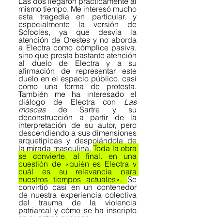
Las dos llegaron prácticamente al 
mismo tiempo. Me interesó mucho 
esta tragedia en particular, y 
especialmente la versión de 
Sófocles, ya que desvía la 
atención de Orestes y no aborda 
a Electra como cómplice pasiva, 
sino que presta bastante atención 
al duelo de Electra y a su 
afirmación de representar este 
duelo en el espacio público, casi 
como una forma de protesta. 
También me ha interesado el 
diálogo de Electra con 
Las 
moscas
 de Sartre y su 
deconstrucción a partir de la 
interpretación de su autor, pero 
descendiendo a sus dimensiones 
arquetípicas y despojándola de 
la mirada masculina. 
Toda la obra 
se convierte, al final, en una 
cuestión de «quién es Electra y 
cuál es su relevancia para 
nuestros tiempos actuales». 
Se 
convirtió casi en un contenedor 
de nuestra experiencia colectiva 
del trauma de la violencia 
patriarcal y cómo se ha inscripto 