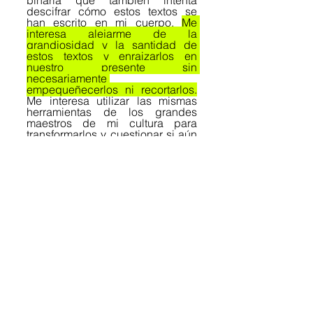
binaria que también intenta 
descifrar cómo estos textos se 
han escrito en mi cuerpo. 
Me 
interesa alejarme de la 
grandiosidad y la santidad de 
estos textos y enraizarlos en 
nuestro presente sin 
necesariamente 
empequeñecerlos ni recortarlos.
Me interesa utilizar las mismas 
herramientas de los grandes 
maestros de mi cultura para 
transformarlos y cuestionar si aún 
albergan algo, una sensación de 
refugio o hogar que aún queda 
por descubrir para nuestra 
generación.
Las respuestas que hemos 
recibido del público también han 
sido muy entusiastas, 
especialmente al recorrerlos en 
diferentes culturas, y para mí es 
una confirmación alentadora 
para seguir trabajando en esta 
dirección.
Reservá tu entrada para ver 
Electra Untitled en Alternativa 
Teatral