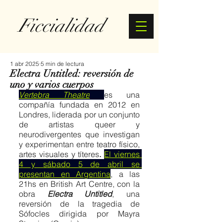
Ficcialidad
1 abr 2025
5 min de lectura
Electra Untitled: reversión de
uno y varios cuerpos
Vertebra Theatre
es una 
compañía fundada en 2012 en 
Londres, liderada por un conjunto 
de artistas queer y 
neurodivergentes que investigan 
y experimentan entre teatro físico, 
artes visuales y títeres
.
El viernes 
4 y sábado 5 de abril se 
presentan en Argentina
, a las 
21hs en British Art Centre, con la 
obra 
Electra Untitled
, una 
reversión de la tragedia de 
Sófocles dirigida por Mayra 