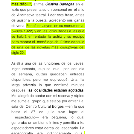
más difícil.”,
 afirma 
Cristina Banegas
 en el 
texto que presenta su unipersonal en
el sitio 
de Alternativa teatral. Leer esta frase, antes 
de asistir a la puesta, acrecentó
mis ganas 
de verla. 
Pensé en Joyce, en su monumental 
Ulises 
(1922) y en las  dificultades a las que 
se habrá enfrentado la actriz y su equipo 
para montar el  monólogo del último capítulo 
de una de las novelas más disruptivas del 
siglo XX. 
Asistí a una de las funciones de los jueves. 
Ingenuamente, supuse que, por ser día 
de
semana, quizás quedaban entradas 
disponibles, pero me equivoqué. Una fila 
larga
advertía lo que confirmé minutos 
después: 
las localidades estaban agotadas.
Me
alegré de contar con mi reserva y rápido 
me sumé al grupo que estaba por entrar. La
sala del Centro Cultural Borges —en la que 
hasta el 27 de julio tuvo lugar el 
espectáculo— era pequeña, lo cual 
generaba un ambiente íntimo y permitía a lxs
espectadores estar cerca del escenario. La 
escenografía era prácticamente nula.