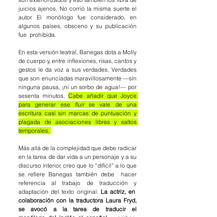
juicios ajenos. No corrió la misma suerte el 
autor. El monólogo fue considerado, en 
algunos países, obsceno y su publicación 
fue 
prohibida. 
En esta versión teatral, Banegas dota a Molly 
de cuerpo y, entre inflexiones, risas, cantos y 
gestos le da voz a sus verdades. Verdades 
que son enunciadas maravillosamente —sin 
ninguna pausa, ¡ni un sorbo de agua!— por 
sesenta minutos. 
Cabe añadir que Joyce 
para generar ese 
fluir 
se vale de una 
escritura casi sin marcas de puntuación y 
plagada de asociaciones libres y saltos 
temporales. 
Más allá de la complejidad que debe radicar 
en la tarea de dar vida a un personaje y a
su 
discurso interior, creo que lo “difícil” a lo que 
se refiere Banegas también debe
hacer 
referencia al trabajo de traducción y 
adaptación del texto original. 
La actriz, en
colaboración con la traductora Laura Fryd, 
se avocó a la tarea de traducir el 