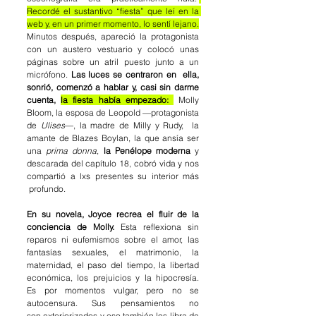
Recordé el sustantivo “fiesta” que leí en la 
web y, en un primer momento, lo sentí lejano.
Minutos después, apareció la protagonista 
con un austero vestuario y colocó
unas 
páginas sobre un atril puesto junto a un 
micrófono. 
Las luces se centraron en 
ella, 
sonrió, comenzó a hablar y, casi sin darme 
cuenta, 
la fiesta había empezado:
Molly 
Bloom, la esposa de Leopold —protagonista 
de 
Ulises
—, la madre de Milly y Rudy,
la 
amante de 
Blazes Boylan
, la que ansía ser 
una 
prima donna
, 
la Penélope moderna
y 
descarada del capítulo 18, cobró vida y nos 
compartió a lxs presentes su interior más 
profundo.
En su novela, Joyce recrea el fluir de la 
conciencia de Molly.
 Esta reflexiona sin 
reparos ni eufemismos sobre el amor, las 
fantasías sexuales, el matrimonio, la 
maternidad, el paso del tiempo, la libertad 
económica, los prejuicios y la hipocresía. 
Es
por momentos vulgar, pero no se 
autocensura. Sus pensamientos no 
son
exteriorizados y eso también los libra de 