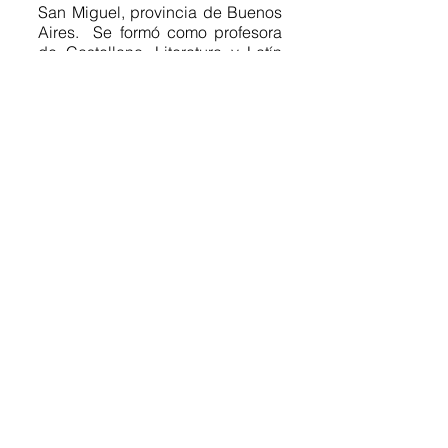
San Miguel, provincia de Buenos 
Aires.  Se formó como profesora 
de Castellano, Literatura y Latín 
en el ISP Dr. Joaquín V. González. 
Se especializó en Literatura 
Infantil y Juvenil en la 
Universidad Nacional de San 
Martín y es diplomada en 
Estudios de Género por la 
Universidad Tecnológica 
Nacional. Actualmente, cursa la 
maestría en Estudios Literarios 
Latinoamericanos en la 
Universidad Nacional de Tres de 
Febrero. Se desempeña como 
docente en colegios secundarios 
y en la Universidad Nacional de 
General Sarmiento. Le gusta la 
escritura literaria y ensayística. 
Está terminando de escribir su 
primer poemario.