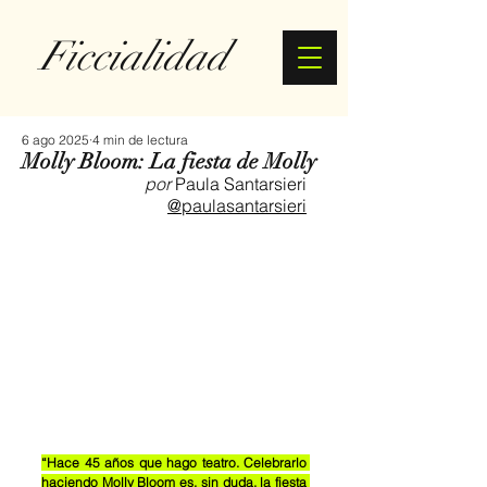
Ficcialidad
6 ago 2025
4 min de lectura
Molly Bloom: La fiesta de Molly
por 
Paula Santarsieri
@paulasantarsieri
“Hace 45 años que hago teatro. Celebrarlo 
haciendo Molly Bloom es, sin duda, la fiesta 