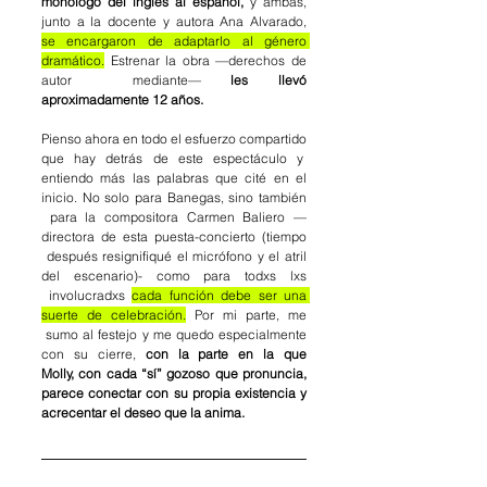
monólogo
del inglés al español, 
y ambas, 
junto a la docente y autora Ana Alvarado, 
se encargaron de adaptarlo al género 
dramático.
 Estrenar la obra —derechos de 
autor 
mediante—
 les llevó 
aproximadamente 12 años. 
Pienso ahora en todo el esfuerzo compartido 
que hay detrás de este espectáculo y
entiendo más las palabras que cité en el 
inicio. No solo para Banegas, sino también 
para la compositora Carmen Baliero —
directora de esta puesta-concierto (tiempo 
después resignifiqué el micrófono y el atril 
del escenario)- como para todxs lxs 
involucradxs
cada función debe ser una 
suerte de celebración.
 Por mi parte, me 
sumo al festejo y me quedo especialmente 
con su cierre,
 con la parte en la que 
Molly, con cada “sí” gozoso que pronuncia, 
parece conectar con su propia existencia y 
acrecentar el deseo que la anima.