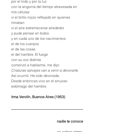
por el lodo y por la luz
con la angurria del tiempo atravesada en 
mis células
vi el brillo rojizo reflejado en quienes 
miraban
vi el aire estremecerse alrededor
y pude pensar en todos
y en cada uno de los nacimientos:
el de los cuerpos
el de las cosas
el del hambre. El fuego
con su voz distinta
comenzó a hablarme, me dijo:
Criaturas salvajes van a venir a devorarte
.
Así ocurrió. He sido devorada.
Desde entonces vivo en el sinuoso 
estómago del hambre.
Irma Verolín, Buenos Aires (1953)
nadie te conoce
no saben cómo 