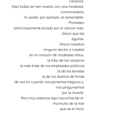
canarios.
Aquí todos se han muerto con una modestia 
conmovedora,
mi padre, por ejemplo, el lamentable 
Prometeo
silenciosamente picado por el cáncer más 
bravo que las
águilas.
Ahora nosotros
ninguno doctor o notable
en el corazón de modestas tribus,
la tribu de los relojeros
la más triste de los empleados públicos
la de los taxistas
la de los dueños de fonda
de vez en cuando nos ponemos trágicos y 
nos preguntamos
por la muerte.
Pero hoy estamos aquí escuchando el 
murmullo de la mar
que es el morir.
Y este murmullo nos reconcilia con el otro 
murmullo del río
por cuya ribera anduvimos matando sapos 
sin misericordia,