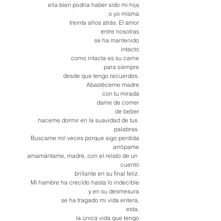
ella bien podría haber sido mi hija
o yo misma
treinta años atrás. El amor
entre nosotras
se ha mantenido
intacto
como intacta es su carne
para siempre
desde que tengo recuerdos.
Abastéceme madre
con tu mirada
dame de comer
de beber
haceme dormir en la suavidad de tus 
palabras.
Buscame mil veces porque sigo perdida
arrópame
amamántame, madre, con el relato de un 
cuento
brillante en su final feliz.
Mi hambre ha crecido hasta lo indecible
y en su desmesura
se ha tragado mi vida entera,
esta,
la única vida que tengo