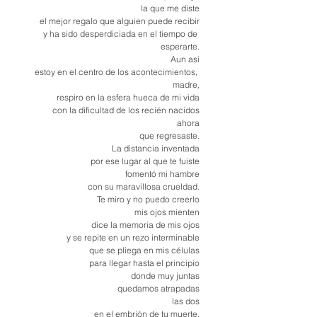
la que me diste
el mejor regalo que alguien puede recibir
y ha sido desperdiciada en el tiempo de 
esperarte.
Aun así
estoy en el centro de los acontecimientos, 
madre,
respiro en la esfera hueca de mi vida
con la dificultad de los recién nacidos
ahora
que regresaste.
La
 distancia inventada
por ese lugar al que te fuiste
fomentó mi hambre
con su maravillosa crueldad.
Te miro y no puedo creerlo
mis ojos mienten
dice la memoria de mis ojos
y se repite en un rezo interminable
que se pliega en mis células
para llegar hasta el principio
donde muy juntas
quedamos atrapadas
las dos
en el embrión de tu muerte.