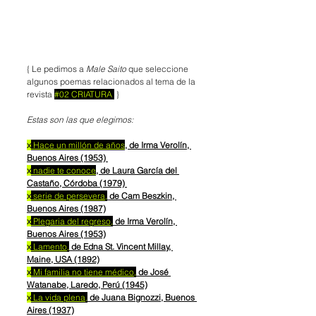
{ Le pedimos a 
Male Saito
 que seleccione 
algunos poemas relacionados al tema de la 
revista 
#02
 CRIATURA 
} 
Estas son las que elegimos: 
x
 Hace un millón de años
, de Irma Verolín, 
Buenos Aires (1953) 
x
 nadie te conoce
, de Laura García del 
Castaño, Córdoba (1979) 
x
 serie de persevera,
 de Cam Beszkin, 
Buenos Aires (1987)
x
 Plegaria del regreso,
 de Irma Verolín, 
Buenos Aires (1953)
x
 Lamento,
 de Edna St. Vincent Millay, 
Maine, USA (1892)
x
 Mi familia no tiene médico,
 de José 
Watanabe, Laredo, Perú (1945)
x
 La vida plena,
 de Juana Bignozzi, Buenos 
Aires (1937)