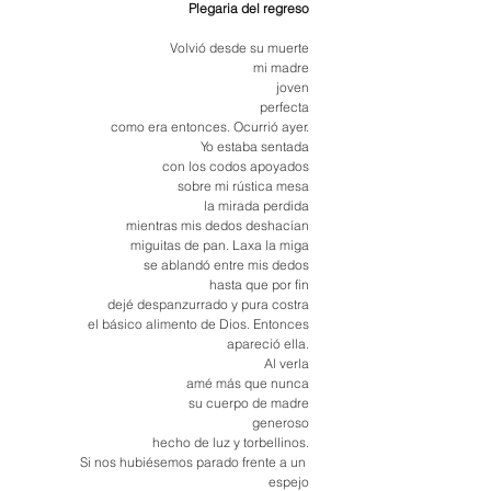
Plegaria del regreso
Volvió desde su muerte
mi madre
joven
perfecta
como era entonces. Ocurrió ayer.
Yo estaba sentada
con los codos apoyados
sobre mi rústica mesa
la mirada perdida
mientras mis dedos deshacían
miguitas de pan. Laxa la miga
se ablandó entre mis dedos
hasta que por fin
dejé despanzurrado y pura costra
el básico alimento de Dios. Entonces
apareció ella.
Al
 verla
amé más que nunca
su cuerpo de madre
generoso
hecho de luz y torbellinos.
Si
 nos hubiésemos parado frente a un 
espejo