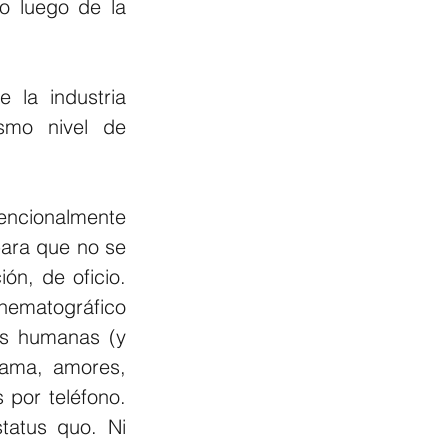
 luego de la 
la industria 
smo nivel de 
encionalmente 
ara que no se 
ón, de oficio. 
nematográfico 
es humanas (y 
ama, amores, 
por teléfono. 
atus quo. Ni 