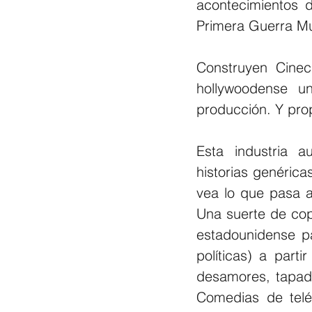
acontecimientos d
Primera Guerra Mu
Construyen Cineci
hollywoodense un
producción. Y pro
Esta industria au
historias genérica
vea lo que pasa af
Una suerte de cop
estadounidense pa
políticas) a par
desamores, tapado
Comedias de telé