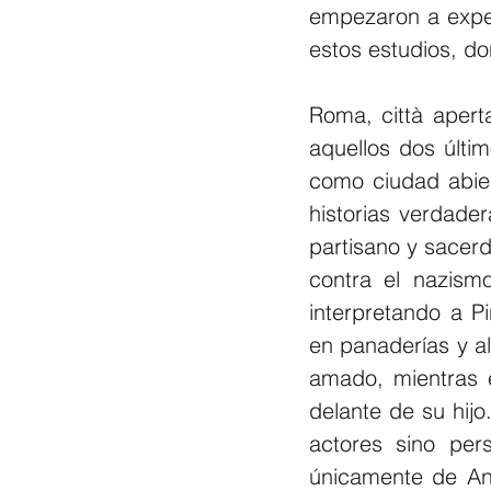
empezaron a experi
estos estudios, do
Roma, città aperta
aquellos dos últi
como ciudad abiert
historias verdader
partisano y sacerd
contra el nazism
interpretando a P
en panaderías y a
amado, mientras e
delante de su hijo.
actores sino pers
únicamente de Ann