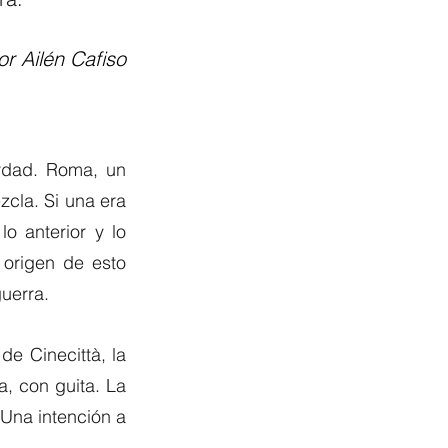
or Ailén Cafiso
rdad. Roma, un 
zcla. Si una era 
 anterior y lo 
 origen de esto 
guerra.
e Cinecittà, la 
, con guita. La 
 Una intención a 