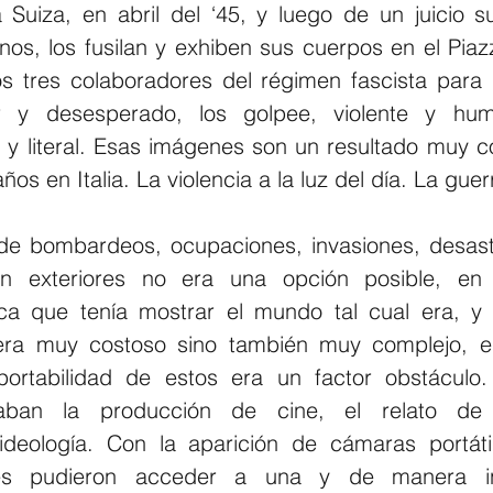
a Suiza, en abril del ‘45, y luego de un juicio s
anos, los fusilan y exhiben sus cuerpos en el Piaz
ros tres colaboradores del régimen fascista para 
r y desesperado, los golpee, violente y humi
al y literal. Esas imágenes son un resultado muy 
años en Italia. La violencia a la luz del día. La guer
de bombardeos, ocupaciones, invasiones, desast
en exteriores no era una opción posible, en 
ítica que tenía mostrar el mundo tal cual era, y 
era muy costoso sino también muy complejo, el
portabilidad de estos era un factor obstáculo.
naban la producción de cine, el relato de l
 ideología. Con la aparición de cámaras portát
es pudieron acceder a una y de manera ind