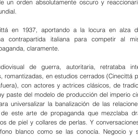
e un orden absolutamente oscuro y reaccionario
ndial.
ttá en 1937, aportando a la locura en alza de 
a contrapartida italiana para competir al mi
paganda, claramente.
diovisual de guerra, autoritaria, retrataba int
s, romantizadas, en estudios cerrados (Cinecittá p
uera), con actores y actrices clásicos, de tradici
y paste del modelo de producción del imperio ci
ra universalizar la banalización de las relacion
tir de este arte de propaganda que mezclaba dr
s de piel y collares de perlas. Y conversaciones 
fono blanco como se las conocía. Negocio y st