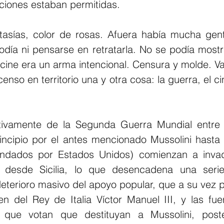
zaciones estaban permitidas.
asías, color de rosas. Afuera había mucha gen
día ni pensarse en retratarla. No se podía mostra
l cine era un arma intencional. Censura y molde. V
so en territorio una y otra cosa: la guerra, el cine
activamente de la Segunda Guerra Mundial entre
cipio por el antes mencionado Mussolini hasta 
ndados por Estados Unidos) comienzan a invadir
desde Sicilia, lo que desencadena una serie
 deterioro masivo del apoyo popular, que a su vez 
en del Rey de Italia Víctor Manuel III, y las fue
 que votan que destituyan a Mussolini, poster