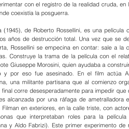
mentar con el registro de la realidad cruda, en l
nde coexistía la posguerra.
 (1945), de Roberto Rossellini, es una película co
mos años de destrucción total. Una vez que se d
a, Rossellini se empecina en contar: sale a la ca
as. Construye la trama de la película con el relat
ote Giuseppe Morosini, quien ayudaba a construir l
o y por eso fue asesinado. En el film actúa A
ina, una militante partisana que al comienzo org
l final corre desesperadamente para impedir que 
s alcanzada por una ráfaga de ametralladora en
 Filman en exteriores, en la calle triste, con acto
onas que interpretaban roles para la película 
a y Aldo Fabrizi). Este primer experimento de re