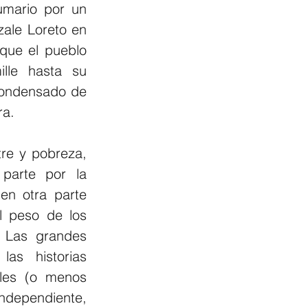
umario por un 
zale Loreto en 
que el pueblo 
lle hasta su 
condensado de 
ra.
re y pobreza, 
parte por la 
en otra parte 
 peso de los 
 Las grandes 
as historias 
iles (o menos 
ependiente, 