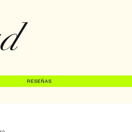
ad
RESEÑAS
ra.