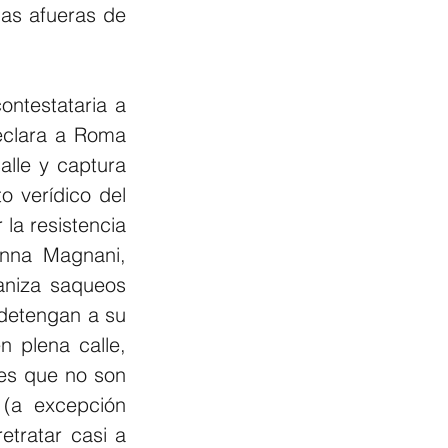
as afueras de 
ntestataria a 
eclara a Roma 
lle y captura 
o verídico del 
a resistencia 
nna Magnani, 
aniza saqueos 
detengan a su 
 plena calle, 
res que no son 
(a excepción 
tratar casi a 