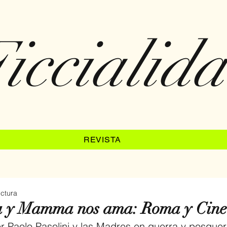
iccialid
REVISTA
ectura
ía y Mamma nos ama: Roma y Cine
r Paolo Pasolini y las Madres en guerra y posguer