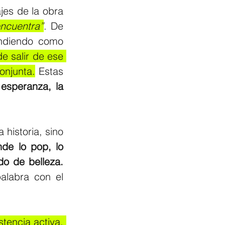
es de la obra 
encuentra”
. De 
ndiendo como 
 salir de ese 
onjunta.
 Estas 
speranza, la 
historia, sino 
de lo pop, lo 
surrealista, lo barroco, lo absurdo pueden convivir con un alto grado de belleza. 
alabra con el 
la espera se transforma en una resistencia activa. 