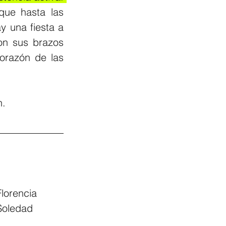
ue hasta las 
y una fiesta a 
on sus brazos 
orazón de las 
n.
lorencia 
 Soledad 