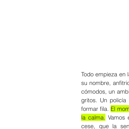
Todo empieza en l
su nombre, anfitrio
cómodos, un ambie
gritos. Un policí
formar fila. 
El mom
la calma.
 Vamos e
cese, que la sen