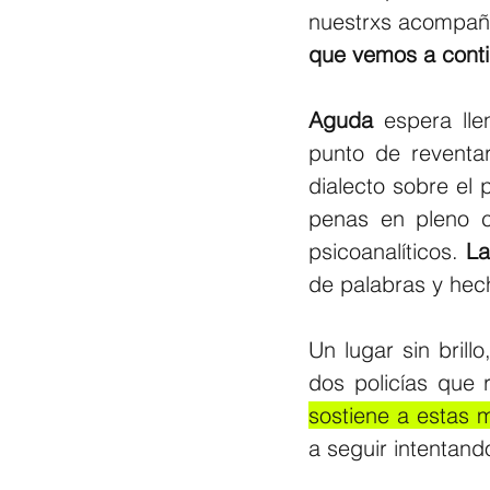
nuestrxs acompañ
que vemos a conti
Aguda 
espera ll
punto de reventar
dialecto sobre el 
penas en pleno c
psicoanalíticos.
 L
de palabras y hec
Un lugar sin bril
dos policías que r
sostiene a estas m
a seguir intentand