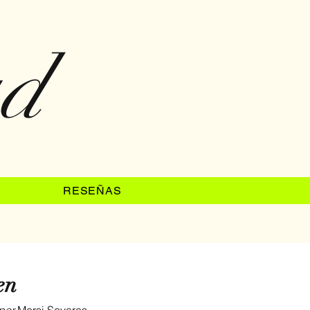
ad
RESEÑAS
en