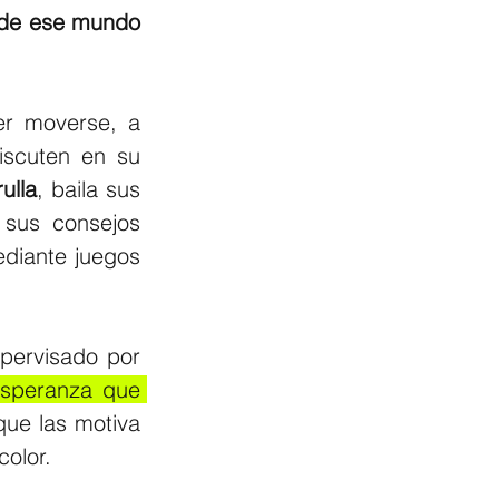
de ese mundo 
r moverse, a 
scuten en su 
ulla
, baila sus 
 sus consejos 
diante juegos 
pervisado por 
speranza que 
ue las motiva 
color.