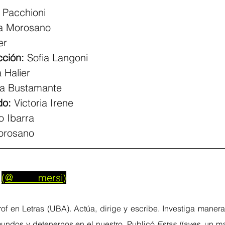
 Pacchioni
a Morosano
er
cción: 
Sofia Langoni
 Halier
ja Bustamante
do:
 Victoria Irene
 Ibarra
orosano
(
@_____mersi
)
rof en Letras (UBA). 
Actúa, 
dirige
 y escribe. 
Investiga manera
mundos y detenernos en el nuestro. Publicó 
Estas llaves, 
un ma