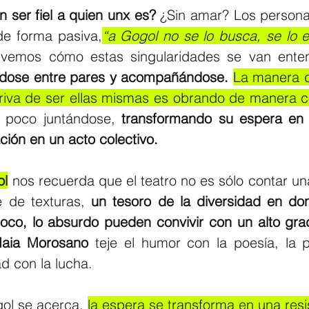
in ser fiel a quien unx es? 
¿Sin amar? Los personaj
de forma pasiva,
“a Gogol no se lo busca, se lo 
 vemos cómo estas singularidades se van ente
dose entre pares y acompañándose.
La manera de
riva de ser ellas mismas es obrando de manera c
 poco juntándose, 
transformando su espera en e
ción en un acto colectivo.  
ol
 nos recuerda que el teatro no es sólo contar una 
 de texturas, 
un tesoro de la diversidad en don
aia Morosano
 teje el humor con la poesía, la p
ad con la lucha. 
ol se acerca, 