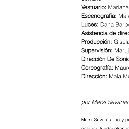
Vestuario: 
Mariana
Escenografía:
 Mai
Luces:
 Dana Barb
Asistencia de dire
Producción: 
Gisela
Supervisión: 
Maru
Dirección De Soni
Coreografía: 
Mauro
Dirección:
 Maia M
por Mersi Sevares
Mersi Sevares. Lic y p
palabra, fundar otros 