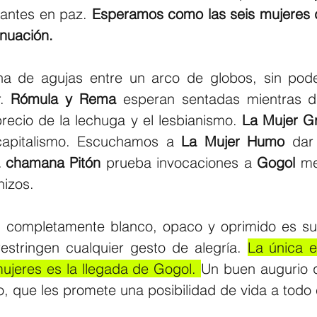
antes en paz. 
Esperamos como las seis mujeres 
nuación. 
ena de agujas entre un arco de globos, sin pode
.
 Rómula y Rema
 esperan sentadas mientras di
precio de la lechuga y el lesbianismo. 
La Mujer Gr
apitalismo. Escuchamos a
 La Mujer Humo
 dar
a chamana Pitón
 prueba invocaciones a 
Gogol 
me
hizos.
lo, completamente blanco, opaco y oprimido es su
estringen cualquier gesto de alegría. 
La única e
ujeres es la llegada de Gogol. 
Un buen augurio q
o, que les promete una posibilidad de vida a todo 