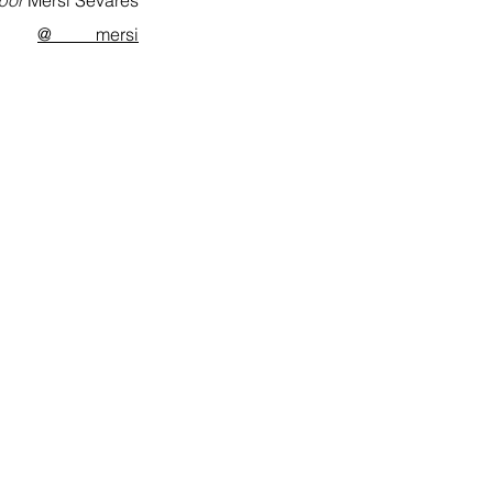
por 
Mersi Sevares
@_____mersi