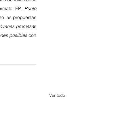
ormato EP. 
Punto 
ó las propuestas 
jóvenes promesa
s 
ones posibles
 con 
Ver todo