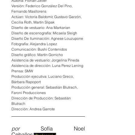
Autoría: Florian Zeller
Versión: Federico González Del Pino, 
Fernando Masllorens
Actúan: Victoria Baldomir, Gustavo Garzón, 
Cecilia Roth, Martín Slipak
Diseño de vestuario: Ana Markarian
Diseño de escenografía: Micaela Sleigh
Diseño De Iluminación: Agnese Louzupone
Fotografía: Alejandra Lopez
Comunicación: Bushi Contenidos
Diseño gráfico: Martín Gorricho
Asistencia de vestuario: Jorgelina Pineda
Asistencia de dirección: Luna Perez Lening
Prensa: SMW
Producción ejecutiva: Luciano Greco, 
Bárbara Rapoport
Producción general: Sebastián Blutrach, 
Faroni Producciones
Dirección de Producción: Sebastián 
Blutrach
Dirección: Andrea Garrote
por 
Sofía Noel 
Ceballos