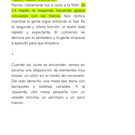
Pienso: claramente fue a verla a la Roth.
Es 
LA madre
, le respondo haciendo gestos 
circulares con las manos.
Nos reímos 
mientras la gente sigue entrando al hall. Es 
la segunda y última función, el teatro está 
repleto y expectante. El comienzo se 
demora por el atolladero y la gente empieza 
a aplaudir para que empiece.
+
Cuando las luces se encienden vemos en 
escena una disposición de elementos muy 
simple: un sillón en el medio del escenario. 
Del lado derecho, una mesa tipo barra con 
banquetas y botellas variadas. A la 
izquierda, otra mesa pequeña con un 
velador encima, un perchero y un saco 
marrón.