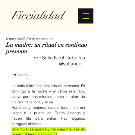
Ficcialidad
6 may 2025
3 min de lectura
La madre: un ritual en continuo
presente
por 
Sofía Noel Ceballos
@sofianoel_
📍Rosario
La calle Mitre está 
atollada de personas. Es 
domingo a la noche y el clima está raro: 
llueve por unos minutos, como un claro de 
lucidez transitoria y se va.
Hombres y mujeres (sobre todo mujeres) 
llegan a la puerta del Teatro Astengo y 
hacen fila para entrar. Hay algunos 
paraguas abiertos. 
Una mujer se acerca y me pregunta: ¿
es ‘Mi 
madre’, ‘Madre’ ó cómo es?