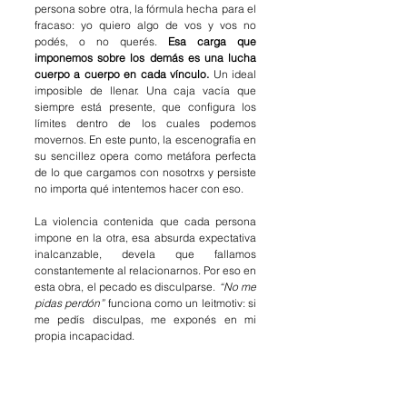
persona sobre otra, la fórmula hecha para el 
fracaso: yo quiero algo de vos y vos no 
podés, o no querés. 
Esa carga que 
imponemos sobre los demás es una lucha 
cuerpo a cuerpo en cada vínculo. 
Un ideal 
imposible de llenar. Una caja vacía que 
siempre está presente, que configura los 
límites dentro de los cuales podemos 
movernos. En este punto, la escenografía en 
su sencillez opera como metáfora perfecta 
de lo que cargamos con nosotrxs y persiste 
no importa qué intentemos hacer con eso.
La violencia contenida que cada persona 
impone en la otra, esa absurda expectativa 
inalcanzable, devela que fallamos 
constantemente al relacionarnos. Por eso en 
esta obra, el pecado es disculparse. 
“No me 
pidas perdón” 
funciona como un leitmotiv: si 
me pedís disculpas, me exponés en mi 
propia incapacidad. 