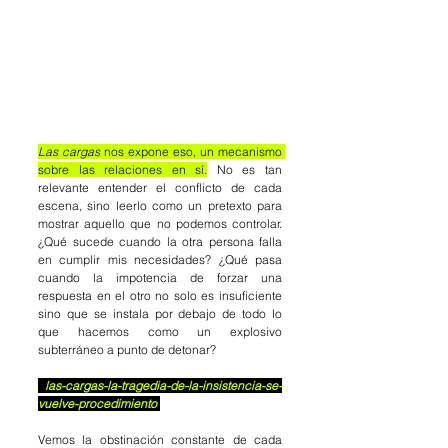
Las cargas 
nos expone eso, un mecanismo 
sobre las relaciones en sí.
 No es tan 
relevante entender el conflicto de cada 
escena, sino leerlo como un pretexto para 
mostrar aquello que no podemos controlar. 
¿Qué sucede cuando la otra persona falla 
en cumplir mis necesidades? ¿Qué pasa 
cuando la impotencia de forzar una 
respuesta en el otro no solo es insuficiente 
sino que se instala por debajo de todo lo 
que hacemos como un explosivo 
subterráneo a punto de detonar?
 las-cargas-la-tragedia-de-la-insistencia-se-
vuelve-procedimiento 
Vemos la obstinación constante de cada 