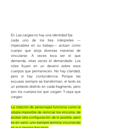
En 
Las cargas 
no hay una identidad fija:
cada uno de los tres intérpretes —
impecables en su trabajo— actúan como 
cuerpo que aloja diversas maneras de 
vincularse. A veces toca ser el que 
demanda, otras veces el demandado. Los 
roles fluyen en un devenir sobre esos 
cuerpos que permanecen. No hay claridad, 
pero sí hay contundencia. Porque las 
excusas siempre se transforman, el texto es 
un pretexto distinto en cada fragmento, pero 
son los cuerpos los que 
cargan
. Y vaya que 
cargan
. 
La rotación de personajes funciona como la 
utopía imposible de reiniciar los vínculos, de 
probar otra configuración de lo posible, pero 
es en vano: uno siempre termina incurriendo 
en sus propios fracasos.