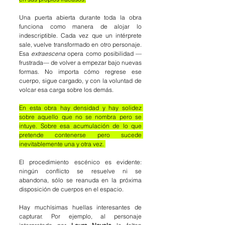
Una puerta abierta durante toda la obra 
funciona como manera de alojar lo 
indescriptible. Cada vez que un intérprete 
sale, vuelve transformado en otro personaje. 
Esa 
extraescena 
opera como posibilidad —
frustrada— de volver a empezar bajo nuevas 
formas. No importa cómo regrese ese 
cuerpo, sigue cargado, y con la voluntad de 
volcar esa carga sobre los demás.
En esta obra hay densidad y hay solidez 
sobre aquello que no se nombra pero se 
intuye. Sobre esa acumulación de lo que 
pretende contenerse pero sucede 
inevitablemente una y otra vez. 
El procedimiento escénico es evidente: 
ningún conflicto se resuelve ni se 
abandona, sólo se reanuda en la próxima 
disposición de cuerpos en el espacio.
Hay muchísimas huellas interesantes de 
capturar. Por ejemplo, al personaje 