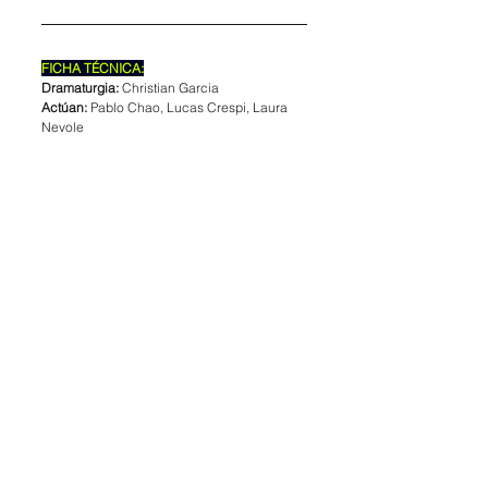
FICHA TÉCNICA:
Dramaturgia: 
Christian Garcia
Actúan: 
Pablo Chao, Lucas Crespi, Laura 
Nevole
Vestuario:
 Lara Sol Gaudini
Escenografía:
 Darío Coronda Kartu
Diseño de luces: 
Ricardo Sica
Asistencia artística:
 Ignacio 	 Arroyo
Prensa:
 Valeria Franchi
Producción ejecutiva:
 Cintia Zaccolo
Producción:
 Casa Teatro Estudio
Dirección:
 Christian Garcia
por Nicole Popper
(@nicole.popper)
Nicole Popper es actriz, directora 
y dramaturga. Estudió Actuación 
y Dirección teatral en la UNA y se 
formó en Dramaturgia en la 
EMAD. También escribe poesía. 