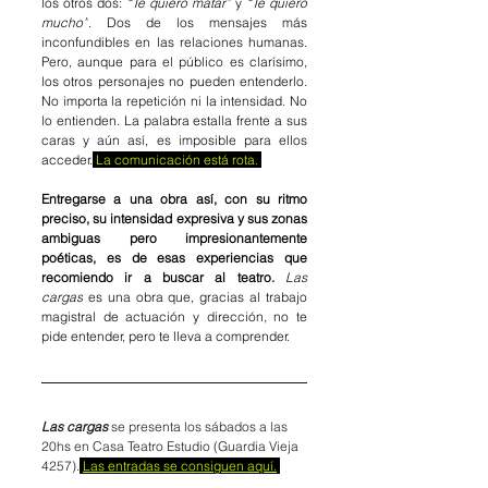
los otros dos: 
“Te quiero matar”
 y 
“Te quiero 
mucho”
. Dos de los mensajes más 
inconfundibles en las relaciones humanas. 
Pero, aunque para el público es clarísimo, 
los otros personajes no pueden entenderlo. 
No importa la repetición ni la intensidad. No 
lo entienden. La palabra estalla frente a sus 
caras y aún así, es imposible para ellos 
acceder.
 La comunicación está rota. 
Entregarse a una obra así, con su ritmo 
preciso, su intensidad expresiva y sus zonas 
ambiguas pero impresionantemente 
poéticas, es de esas experiencias que 
recomiendo ir a buscar al teatro.
Las 
cargas
 es una obra que, gracias al trabajo 
magistral de actuación y dirección, no te 
pide entender, pero te lleva a comprender.
Las cargas
 se presenta los sábados a las 
20hs en Casa Teatro Estudio (Guardia Vieja 
4257).
Las entradas se consiguen aquí.