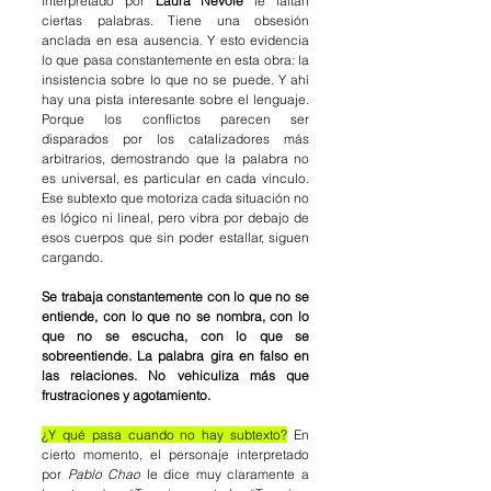
interpretado por 
Laura Nevole
 le faltan 
ciertas palabras. Tiene una obsesión 
anclada en esa ausencia. Y esto evidencia 
lo que pasa constantemente en esta obra: la 
insistencia sobre lo que no se puede. Y ahí 
hay una pista interesante sobre el lenguaje. 
Porque los conflictos parecen ser 
disparados por los catalizadores más 
arbitrarios, demostrando que 
la palabra no 
es universal, es particular en cada vínculo. 
Ese subtexto que motoriza cada situación no 
es lógico ni lineal, pero vibra por debajo de 
esos cuerpos que sin poder estallar, siguen 
cargando.
Se trabaja constantemente con 
lo que no se 
entiende, con lo que no se nombra, con lo 
que no se escucha, con lo que se 
sobreentiende. La palabra gira en falso en 
las relaciones. No vehiculiza más que 
frustraciones y agotamiento. 
¿Y qué pasa cuando no hay subtexto?
En 
cierto momento, el personaje interpretado 
por 
Pablo Chao
 le dice muy claramente a 