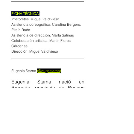
FICHA TÉCNICA:
Intérpretes: Miguel Valdivieso
Asistencia coreográfica: Carolina Bergero, 
Efraín Rada
Asistencia de dirección: Marta Salinas
Colaboración artística: Martín Flores 
Cárdenas
Dirección: Miguel Valdivieso
Eugenia Starna 
(@eugestarna)
Eugenia Starna nació en 
Bragado, provincia de Buenos 
Aires. Se dedica a los cruces 
disciplinares entre la danza y la 
literatura. Es egresada del 
Instituto Superior de Arte del 
Teatro Colón, donde trabajó junto 
al Ballet Estable. Se graduó del 
Profesorado de Arte en Danza por 