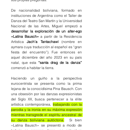
De nacionalidad boliviana, formado en 
instituciones de Argentina como el Taller de 
Danza del Teatro San Martín y la Universidad 
Nacional de las Artes, Miguel empezó a 
desarrollar la exploración de un alter-ego 
«Latina Bausch»
 a partir de la Residencia 
Artística 
Jach’a Tantachawi
 (nombre en 
aymara cuya traducción al español es “gran 
fiesta del encuentro”). Fue entonces en 
aquel diciembre del año 2023 en su país 
natal, que esta 
“santa drag de la danza”
comenzó a habitar la tierra. 
Haciendo un guiño a la perspectiva 
eurocentrista se presenta como la prima 
lejana de la conocidísima Pina Bausch. Con 
una obsesión por las danzas expresionistas 
del Siglo XX, busca pertenecer a la élite 
artística contemporánea, 
trabajando con la 
parodia y la ironía en su máxima expresión 
mientras transgrede el espíritu ancestral de 
su danza boliviana autóctona.
  Si bien 
«Latina Bausch» se presentó a modo de 