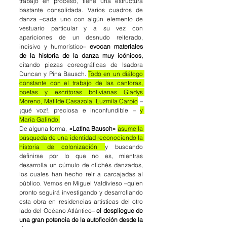
trabajo en proceso, tiene una estructura 
bastante consolidada. Varios cuadros de 
danza –cada uno con algún elemento de 
vestuario particular y a su vez con 
apariciones de un desnudo reiterado, 
incisivo y humorístico– 
evocan materiales 
de la historia de la danza muy icónicos, 
citando piezas coreográficas de Isadora 
Duncan y Pina Bausch. 
Todo en un diálogo 
constante con el trabajo de las cantoras, 
poetas y escritoras bolivianas Gladys 
Moreno, Matilde Casazola, Luzmila Carpio
 –
¡qué voz!, preciosa e inconfundible – 
y 
María Galindo.
De alguna forma, 
«Latina Bausch» 
asume la 
búsqueda de una identidad reconociendo la 
historia de colonización 
y buscando 
definirse por lo que no es, mientras 
desarrolla un cúmulo de clichés danzados, 
los cuales han hecho reír a carcajadas al 
público. Vemos en Miguel Valdivieso –quien 
pronto seguirá investigando y desarrollando 
esta obra en residencias artísticas del otro 
lado del Océano Atlántico– 
el despliegue de 
una gran potencia de la autoficción desde la 