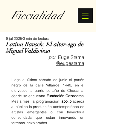
Ficcialidad
9 jul 2025
3 min de lectura
Latina Bausch: El alter-ego de
Miguel Valdivieso
por
  Euge Starna
@eugestarna
Llego el último sábado de junio al portón 
negro de la calle Villarroel 1440, en el 
efervescente barrio porteño de Chacarita, 
donde se encuentra 
Fundación Cazadores. 
Mes a mes, la programación 
labo_b
 acerca 
al público la producción contemporánea de 
artistas emergentes o con trayectoria 
consolidada que están innovando en 
terrenos inexplorados. 