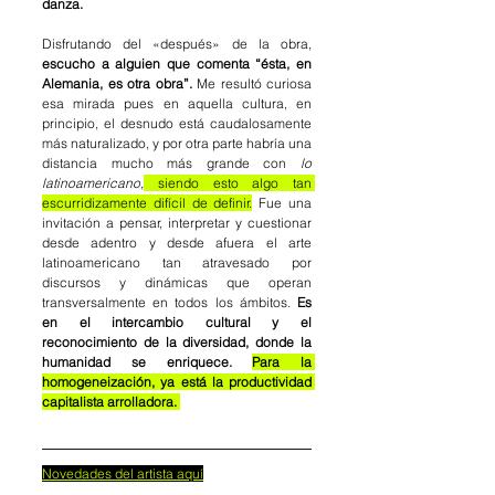
danza. 
Disfrutando del «después» de la obra,
escucho a alguien que comenta
“ésta, en 
Alemania, es otra obra”.
 Me resultó curiosa 
esa mirada pues en aquella cultura, en 
principio, el desnudo está caudalosamente 
más naturalizado, y por otra parte habría una 
distancia mucho más grande con 
lo 
latinoamericano
,
 siendo esto algo tan 
escurridizamente difícil de definir.
 Fue una 
invitación a pensar, interpretar y cuestionar 
desde adentro y desde afuera el arte 
latinoamericano tan atravesado por 
discursos y dinámicas que operan 
transversalmente en todos los ámbitos. 
Es 
en el intercambio cultural y el 
reconocimiento de la diversidad, donde la 
humanidad se enriquece. 
Para la 
homogeneización, ya está la productividad 
capitalista arrolladora. 
Novedades del artista aquí