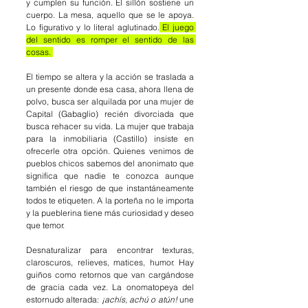
y cumplen su función. El sillón sostiene un 
cuerpo. La mesa, aquello que se le apoya. 
Lo figurativo y lo literal aglutinado.
 El juego 
del sentido es romper el sentido de las 
cosas. 
El tiempo se altera y la acción se traslada a 
un presente donde esa casa, ahora llena de 
polvo, busca ser alquilada por una mujer de 
Capital (Gabaglio) recién divorciada que 
busca rehacer su vida. La mujer que trabaja 
para la inmobiliaria (Castillo) insiste en 
ofrecerle otra opción. Quienes venimos de 
pueblos chicos sabemos del anonimato que 
significa que nadie te conozca aunque 
también el riesgo de que instantáneamente 
todos te etiqueten. A la porteña no le importa 
y la pueblerina tiene más curiosidad y deseo 
que temor. 
Desnaturalizar para encontrar texturas, 
claroscuros, relieves, matices, humor. Hay 
guiños como retornos que van cargándose 
de gracia cada vez. La onomatopeya del 
estornudo alterada: 
¡achís, achú o atún! 
une 