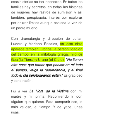
esas historias no tan inconexas. En todas las 
familias hay secretos, en todas las historias 
de mujeres hay rastros de sumisión y así 
también, perspicacia, interés por explorar, 
por cruzar límites aunque eso sea la voz de 
un padre muerto. 
Con dramaturgia y dirección de Julian 
Lucero y Mariano Rosales, 
en esta obra 
aparece también Cronos, la personificación 
del tiempo en la mitología griega, hijo de 
Gea (la Tierra) y Urano (el Cielo).
“No tienen 
otra cosa que hacer que pensar en mí todo 
el tiempo, valga la redundancia, y al final 
todo el día pelotudeando están.”
 Es gracioso 
y tiene razón. 
Fui a ver 
La Hora de la Víctima
 con mi 
madre y mi prima. Recomiendo ir con 
alguien que quieras. Para compartir eso, lo 
más valioso, el tiempo. Y de yapa, unas 
risas. 