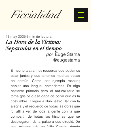
Ficcialidad
16 may 2025
3 min de lectura
La Hora de la Víctima:
Separadas en el tiempo
por
  Euge Starna
@eugestarna
El hecho teatral nos recuerda que podemos 
estar juntos y que tenemos muchas cosas 
en común. Como por ejemplo respirar, 
hablar una lengua, entendernos. Es algo 
bastante primario pero al naturalizarlo se 
torna gris bajo esa capa de polvo que es la 
costumbre.  Llegué a Nün Teatro Bar con la 
alegría y el recuerdo de todas las obras que 
fui allí a ver, de toda la gente con la que 
compartí, de todas las historias que se 
desplegaron, de la palabra que circuló. De 
ese micromundo en Villa Crespo donde 