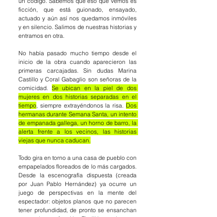
un código. Sabemos que eso que vemos es 
ficción, que está guionado, ensayado, 
actuado y aún así nos quedamos inmóviles 
y en silencio. Salimos de nuestras historias y 
entramos en otra.
No había pasado mucho tiempo desde el 
inicio de la obra cuando aparecieron las 
primeras carcajadas. Sin dudas Marina 
Castillo y Coral Gabaglio son señoras de la 
comicidad. 
Se ubican en la piel de dos 
mujeres en dos historias separadas en el 
tiempo
, siempre extrayéndonos la risa. 
Dos 
hermanas durante Semana Santa, un intento 
de empanada gallega, un horno de barro, la 
alerta frente a los vecinos, las historias 
viejas que nunca caducan.
Todo gira en torno a una casa de pueblo con 
empapelados floreados de lo más cargados. 
Desde la escenografía dispuesta (creada 
por Juan Pablo Hernández) ya ocurre un 
juego de perspectivas en la mente del 
espectador: objetos planos que no parecen 
tener profundidad, de pronto se ensanchan 