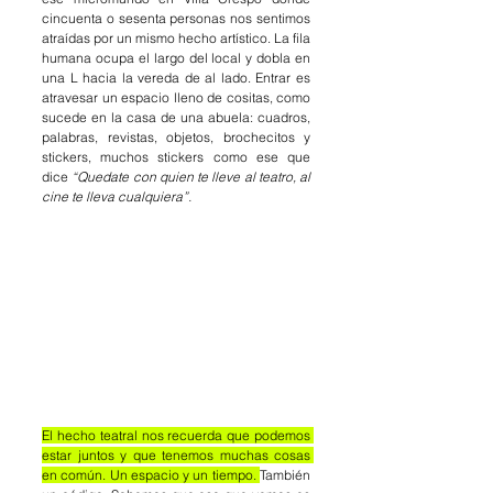
cincuenta o sesenta personas nos sentimos 
atraídas por un mismo hecho artístico. La fila 
humana ocupa el largo del local y dobla en 
una L hacia la vereda de al lado. Entrar es 
atravesar un espacio lleno de cositas, como 
sucede en la casa de una abuela: cuadros, 
palabras, revistas, objetos, brochecitos y 
stickers, muchos stickers como ese que 
dice 
“Quedate con quien te lleve al teatro, al 
cine te lleva cualquiera”. 
El hecho teatral nos recuerda que podemos 
estar juntos y que tenemos muchas cosas 
en común. Un espacio y un tiempo. 
También 