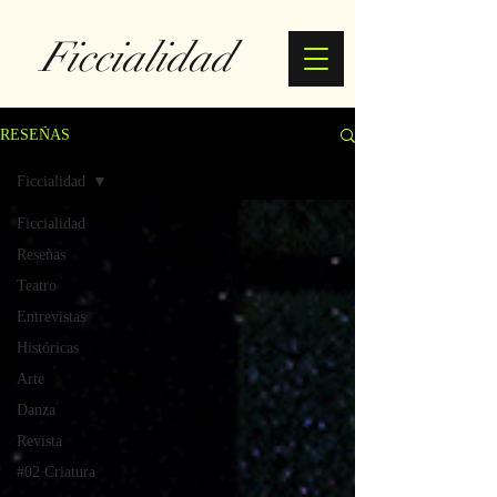
Ficcialidad
RESEÑAS
Ficcialidad
Ficcialidad
Reseñas
Teatro
Entrevistas
Históricas
Arte
Danza
Revista
#02 Criatura