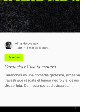
Alma Holovatuck
1 abr
3 min de lectura
Reseñas
Caranchas: Viva la mentira
Caranchas es una comedia grotesca, excesiva y
travesti que rescata el humor negro y el delirio de
Urdapilleta. Con recursos audiovisuales,
coreografías del caos y actuaciones estrafalarias,
nos metemos en un mundo en el que la