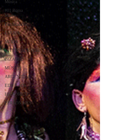
Música
#01 Roma
Madre
Ficcialidades
LUCHA
MODA
INTERNACIONAL
BIZARRO
MÚSICA
ARGENTINA
EDIFICIOS
HISTÓRICO
PERSONAJES