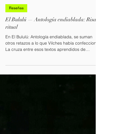
Ailo
29 oct 2025
5 min de lectura
Reseñas
El Bululú — Antología endiablada: Risa y
ritual
En El Bululú: Antología endiablada, se suman
otros retazos a lo que Vilches había confeccionó.
La cruza entre esos textos aprendidos de
memoria, y el ritmo de la máquina de coser.