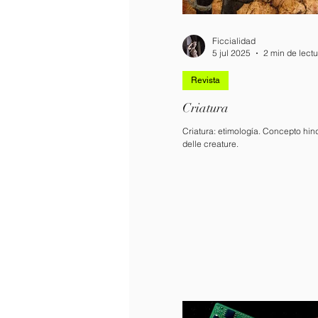
Ficcialidad
5 jul 2025
2 min de lectu
Revista
Criatura
Criatura: etimología. Concepto hin
delle creature.