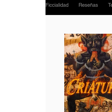
Ficcialidad
Reseñas
T
#02 Criatura
Música
INTERNACIONAL
BI
PERSONAJES