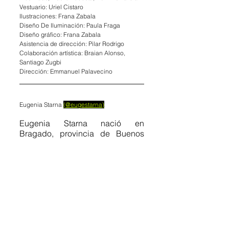
Vestuario: Uriel Cistaro
Ilustraciones: Frana Zabala
Diseño De Iluminación: Paula Fraga
Diseño gráfico: Frana Zabala
Asistencia de dirección: Pilar Rodrigo
Colaboración artística: Braian Alonso, 
Santiago Zugbi
Dirección: Emmanuel Palavecino
Eugenia Starna 
(@eugestarna)
Eugenia Starna nació en 
Bragado, provincia de Buenos 
Aires. Se dedica a los cruces 
disciplinares entre la danza y la 
literatura. Es egresada del 
Instituto Superior de Arte del 
Teatro Colón, donde trabajó junto 
al Ballet Estable. Se graduó del 
Profesorado de Arte en Danza por 
la Universidad Nacional de las 
Artes, donde a su vez se 