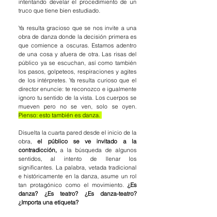
intentando develar el procedimiento de un 
truco que tiene bien estudiado. 
Ya resulta gracioso que se nos invite a una 
obra de danza donde la decisión primera es 
que comience a oscuras. Estamos adentro 
de una cosa y afuera de otra. Las risas del 
público ya se escuchan, así como también 
los pasos, golpeteos, respiraciones y agites 
de los intérpretes. Ya resulta curioso que el 
director enuncie: te reconozco e igualmente 
ignoro tu sentido de la vista. Los cuerpos se 
mueven pero no se ven, solo se oyen. 
Pienso: esto también es danza. 
Disuelta la cuarta pared desde el inicio de la 
obra,
 el público se ve invitado a la 
contradicción, 
a la búsqueda de algunos 
sentidos, al intento de llenar los 
significantes. La palabra, vetada tradicional 
e históricamente en la danza, asume un rol 
tan protagónico como el movimiento. 
¿Es 
danza? ¿Es teatro? ¿Es danza-teatro? 
¿Importa una etiqueta?