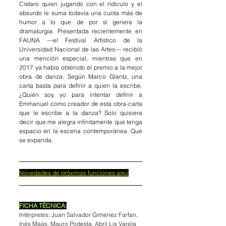
Cistaro quien jugando con el ridículo y el 
absurdo le suma todavía una cuota más de 
humor a lo que de por sí genera la 
dramaturgia. Presentada recientemente en 
FAUNA —el Festival Artístico de la 
Universidad Nacional de las Artes— recibió 
una mención especial, mientras que en 
2017 ya había obtenido el premio a la mejor 
obra de danza. Según Marco Glantz, una 
carta basta para definir a quien la escribe. 
¿Quién soy yo para intentar definir a 
Emmanuel como creador de esta obra-carta 
que le escribe a la danza? Solo quisiera 
decir que me alegra infinitamente que tenga 
espacio en la escena contemporánea. Que 
se expanda.
Novedades de próximas funciones aquí
FICHA TÉCNICA:
Intérpretes: Juan Salvador Gimenez Farfan, 
Inés Maas, Mauro Podesta, Abril Lis Varela