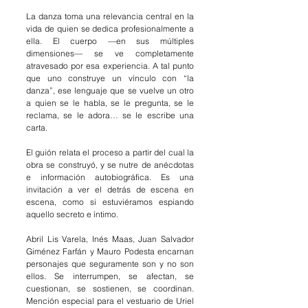
La danza toma una relevancia central en la 
vida de quien se dedica profesionalmente a 
ella. El cuerpo —en sus múltiples 
dimensiones— se ve completamente 
atravesado por esa experiencia. A tal punto 
que uno construye un vínculo con “la 
danza”, ese lenguaje que se vuelve un otro 
a quien se le habla, se le pregunta, se le 
reclama, se le adora… se le escribe una 
carta.
El guión relata el proceso a partir del cual la 
obra se construyó, y se nutre de anécdotas 
e información autobiográfica. Es una 
invitación a ver el detrás de escena en 
escena, como si estuviéramos espiando 
aquello secreto e íntimo. 
Abril Lis Varela, Inés Maas, Juan Salvador 
Giménez Farfán y Mauro Podesta encarnan 
personajes que seguramente son y no son 
ellos. Se interrumpen, se afectan, se 
cuestionan, se sostienen, se coordinan. 
Mención especial para el vestuario de Uriel 