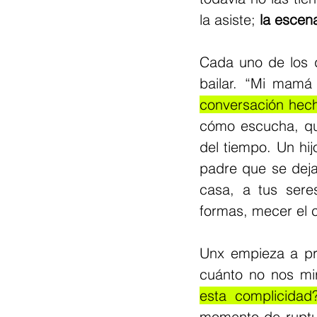
la asiste; 
la escen
Cada uno de los d
bailar. “Mi mamá 
conversación hec
cómo escucha, que 
del tiempo. Un hi
padre que se deja 
casa, a tus sere
formas, mecer el 
Unx empieza a pr
cuánto no nos mi
esta complicidad
momento de ruptu