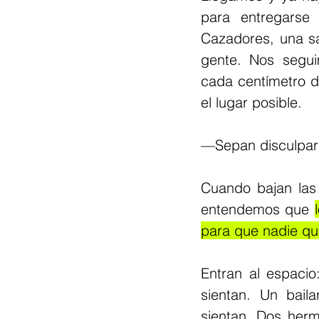
para entregarse
Cazadores, una sa
gente. Nos segu
cada centímetro d
el lugar posible. 
—Sepan disculpar y
Cuando bajan las 
entendemos que 
para que nadie qu
Entran al espacio
sientan. Un bail
sientan. Dos herm