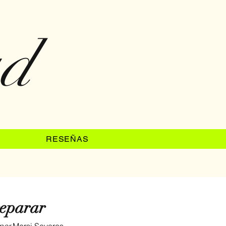
ad
RESEÑAS
reparar