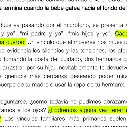
a termina cuando la bebé gatea hacia el fondo del
úos va pasando por el micrófono, se presenta y
y yo”, “mi padre y yo”, “mis hijos y yo”. 
Cad
ha cuerpo.
Un vínculo que al moverse nos muestr
evidencia los silencios y las tensiones, los afec
jo tomando la posta del cuidado, dos hermanos q
arrastrar por su hija. Inevitablemente te devuelve
s queridxs más cercanxs deseando poder mirar
cuerpo de tu madre o usar la ropa de tu hermanx.
eguntarse, ¿cómo todavía no pudimos abrazamo
ramos a los ojos? 
¿Podremos alguna vez tener e
?
Los vínculos familiares más primarios suelen
ra para separar lo que empieza unido: 
un cuerp