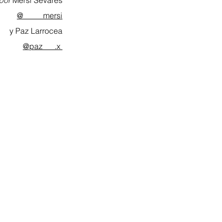
por 
Mersi Sevares
@_____mersi
y Paz Larrocea
@paz___.x 