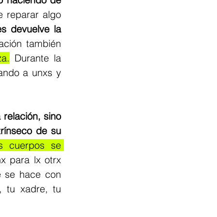
 reparar algo 
s devuelve la 
ación también 
za.
 Durante la 
ando a unxs y 
relación, sino 
rínseco de su 
s cuerpos se 
 de estar ahí unx para lx otrx 
 se hace con 
 tu xadre, tu 