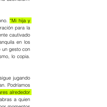
ono. 
“Mi hija y 
ración para la 
nte cautivado 
nquila en los 
 un gesto con 
mo, lo copia. 
igue jugando 
an. Podríamos 
ares alrededor 
bras a quien 
 por momentos 