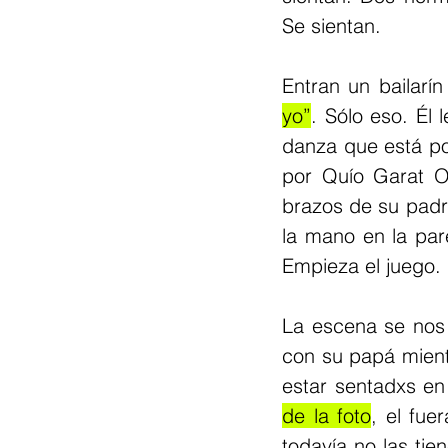
Se sientan.
Entran un bailarí
yo”
. Sólo eso. Él 
danza que está po
por Quío Garat Op
brazos de su padr
la mano en la par
Empieza el juego.
La escena se nos
con su papá mient
estar sentadxs en
de la foto
, el fu
todavía no las ti