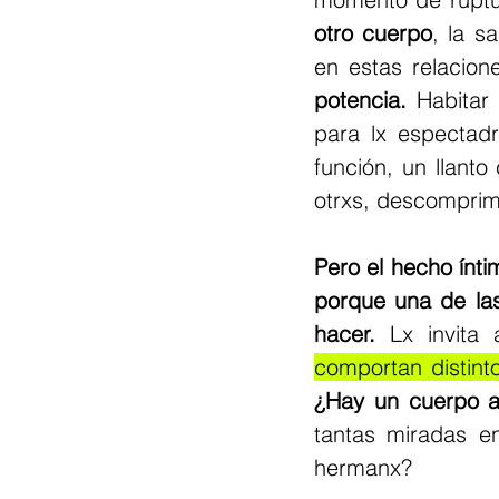
otro cuerpo
, la s
en estas relacio
potencia.
 Habitar
para lx espectad
función, un llanto
otrxs, descomprimí
Pero el hecho ínti
porque una de las
hacer.
 Lx invita 
comportan distinto
¿Hay un cuerpo a
tantas miradas en
hermanx?