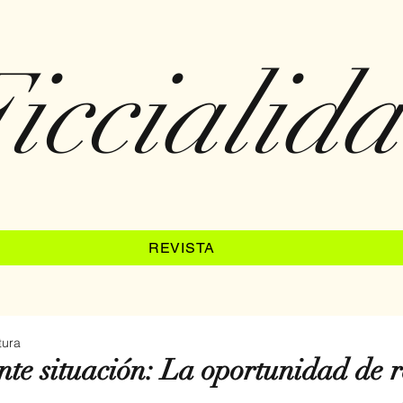
iccialid
REVISTA
tura
te situación: La oportunidad de 