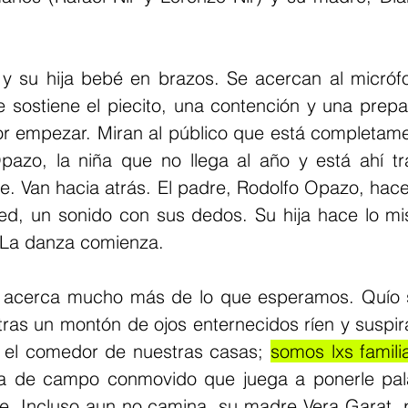
n y su hija bebé en brazos. Se acercan al micróf
le sostiene el piecito, una contención y una prepa
r empezar. Miran al público que está completame
azo, la niña que no llega al año y está ahí tra
e. Van hacia atrás. El padre, Rodolfo Opazo, hace
ed, un sonido con sus dedos. Su hija hace lo mis
 La danza comienza. 
 acerca mucho más de lo que esperamos. Quío s
ras un montón de ojos enternecidos ríen y suspir
 el comedor de nuestras casas;
somos lxs famili
era de campo conmovido que juega a ponerle pala
ene. Incluso aun no camina, su madre Vera Garat,