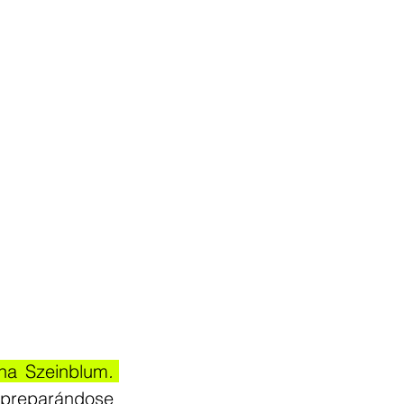
na Szeinblum
. 
preparándose 