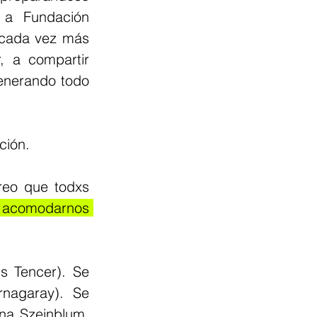
a Fundación 
cada vez más 
a compartir 
enerando todo 
ción.
reo que todxs 
e acomodarnos 
s Tencer). Se 
nagaray). Se 
na Szeinblum. 