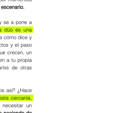
 escenario.
 se a pone a 
a dúo es una 
a cómo dice y 
tos y el paso 
ue crecen, un 
n a tu propia 
lxs de otras 
s así? ¿Hace 
sta cercanía, 
 necesitar un 
o naciendo de 