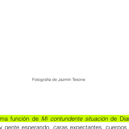
Fotografía de Jazmín Tesone
ima función de 
Mi contundente situación 
de Dia
y gente esperando, caras expectantes, cuerpos 