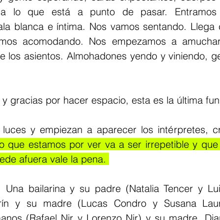
 a lo que está a punto de pasar. Entramos 
la blanca e íntima. Nos vamos sentando. Llega 
imos acomodando. Nos empezamos a amuchar, 
e los asientos. Almohadones yendo y viniendo, g
 gracias por hacer espacio, esta es la última fun
luces y empiezan a aparecer los intérpretes, c
lo que estamos por ver va a ser irrepetible y qu
ede afuera vale la pena. 
: Una bailarina y su padre (Natalia Tencer y Lui
arín y su madre (Lucas Condro y Susana Laur
anos (Rafael Nir y Lorenzo Nir) y su madre, Dia