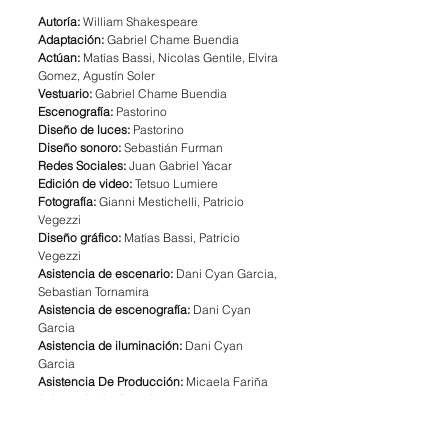
Autoría: 
William Shakespeare
Adaptación:
 Gabriel Chame Buendia
Actúan:
 Matías Bassi, Nicolas Gentile, Elvira 
Gomez, Agustín Soler
Vestuario:
 Gabriel Chame Buendia
Escenografía:
 Pastorino
Diseño de luces:
 Pastorino
Diseño sonoro: 
Sebastián Furman
Redes Sociales:
 Juan Gabriel Yacar
Edición de video:
 Tetsuo Lumiere
Fotografía:
 Gianni Mestichelli, Patricio 
Vegezzi
Diseño gráfico:
 Matías Bassi, Patricio 
Vegezzi
Asistencia de escenario:
 Dani Cyan Garcia, 
Sebastian Tornamira
Asistencia de escenografía:
 Dani Cyan 
Garcia
Asistencia de iluminación:
 Dani Cyan 
Garcia
Asistencia De Producción:
 Micaela Fariña
Asistencia de dirección: 
Justina Grande
Prensa: 
Marcos Mutuverría
Producción ejecutiva:
 Juan Gabriel Yacar