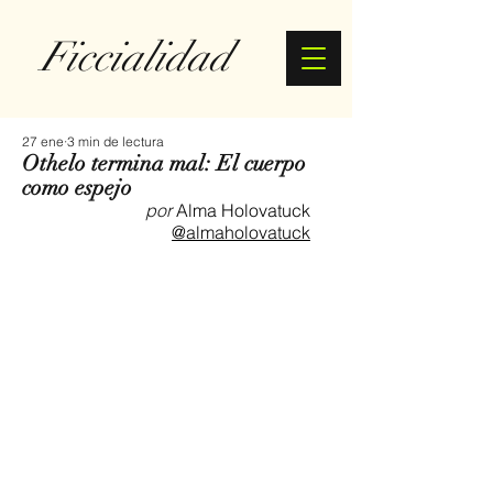
Ficcialidad
27 ene
3 min de lectura
Othelo termina mal: El cuerpo
como espejo
por 
Alma Holovatuck
@almaholovatuck