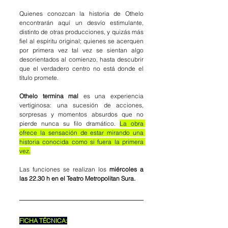
Quienes conozcan la historia de Othelo 
encontrarán aquí un desvío estimulante, 
distinto de otras producciones, y quizás más 
fiel al espíritu original; quienes se acerquen 
por primera vez tal vez se sientan algo 
desorientados al comienzo, hasta descubrir 
que el verdadero centro no está donde el 
título promete.
Othelo termina mal
 es una experiencia 
vertiginosa: una sucesión de acciones, 
sorpresas y momentos absurdos que no 
pierde nunca su filo dramático. 
La obra 
ofrece la sensación de estar mirando una 
historia conocida como si fuera la primera 
vez.
Las funciones se realizan los
 miércoles a 
las 22.30 h en el Teatro Metropolitan Sura.
FICHA TÉCNICA: