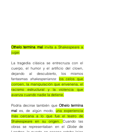
Othelo termina mal
 invita a Shakespeare a 
jugar.
La tragedia clásica se entrecruza con el 
cuerpo, el humor y el artificio del clown, 
dejando al descubierto, los mismos 
fantasmas 
shakesperianos
: 
los celos que 
corroen, la manipulación que envenena, el 
racismo estructural y la violencia que 
avanza cuando nadie la detiene.
Podría decirse también que 
Othelo termina 
mal
 es, de algún modo, 
una experiencia 
más cercana a lo que fue el teatro de 
Shakespeare en su origen. 
Cuando las 
obras se representaban en el 
Globe
 de 
Londres, la puesta en escena estaba lejos 