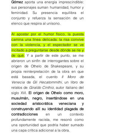
Gómez
 aporta una energía imprescindible: 
sus personajes suman humanidad, humor y 
feminidad. Su presencia equilibra el 
conjunto y refuerza la sensación de un 
elenco que respira al unísono.
Al apostar por el humor físico, la puesta 
camina una línea delicada: la risa convive 
con la violencia, y el espectador se ve 
incitado a preguntarse desde dónde se ríe y 
de qué.
 Y a partir de este punto, se me 
abrieron un sinfín de interrogantes sobre el 
origen de Othelo de Shakespeare, y su 
propia reinterpretación de la obra en que 
está basada, el cuento
 Il Moro de 
Venecia
 de 
Gli Hecatommithi
, un libro de 
relatos de 
Giraldo Cinthio
, autor italiano del 
siglo XVI. 
El origen de Othelo como moro, 
musulmán, negro, insertándose en una 
sociedad aristocrática veneciana y 
construyendo allí su identidad plagada de 
contradicciones
 en un contexto 
profundamente racista, me resonó como 
una oportunidad que podría haber sumado 
una capa crítica adicional a la obra.