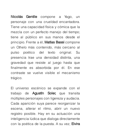
Nicolás Gentile
 compone a Yago, un 
personaje con una crueldad encantadora. 
Tiene una capacidad física y cómica que la 
mezcla con un perfecto manejo del tiempo; 
tiene al público en sus manos desde el 
principio. Frente a él, 
Matías Bassi 
compone 
un Othelo más contenido, más cercano al 
pulso poético del texto original. Su 
presencia trae una densidad distinta, una 
gravedad que resiste al juego hasta que 
finalmente es absorbida por él. En ese 
contraste se vuelve visible el mecanismo 
trágico.
El universo escénico se expande con el 
trabajo de 
Agustín Soler,
 que transita 
múltiples personajes con ligereza y audacia. 
Cada aparición suya parece reorganizar la 
escena, alterar el ritmo, abrir un nuevo 
registro posible. Hay en su actuación una 
inteligencia lúdica que dialoga directamente 
con la poética de la puesta. A su vez, 
Elvira 