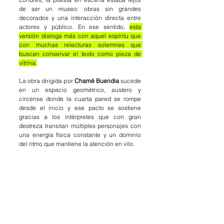
de ser un museo: obras sin grandes 
decorados y una interacción directa entre 
actores y público. En ese sentido, 
esta 
versión dialoga más con aquel espíritu que 
con muchas relecturas solemnes que 
buscan conservar el texto como pieza de 
vitrina.
La obra dirigida por 
Chamé Buendia
 sucede 
en un espacio geométrico, austero y 
circense donde la cuarta pared se rompe 
desde el inicio y ese pacto se sostiene 
gracias a los intérpretes que con gran 
destreza transitan múltiples personajes con 
una energía física constante y un dominio 
del ritmo que mantiene la atención en vilo.