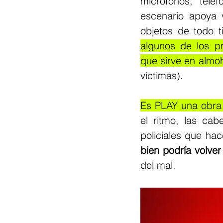
micrófonos, telé
escenario apoya v
objetos de todo t
algunos de los pr
que sirve en almo
víctimas). 
Es PLAY una obra 
el ritmo, las ca
policiales que ha
bien podría volve
del mal.  