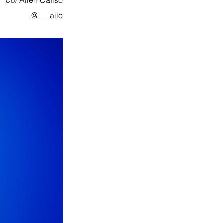
por 
Ailén Cafiso
@___ailo