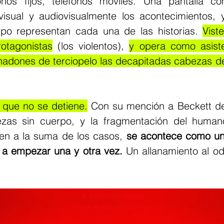
fonos fijos, teléfonos móviles. Una pantalla c
isual y audiovisualmente los acontecimientos, y
ipo representan cada una de las historias. 
Viste
otagonistas
 (los violentos), 
y opera como asiste
hadones de terciopelo las decapitadas cabezas de
que no se detiene.
 Con su mención a Beckett desd
bezas sin cuerpo, y la fragmentación del human
cen a la suma de los casos, 
se acontece como una
r a empezar una y otra vez.
 Un allanamiento al od