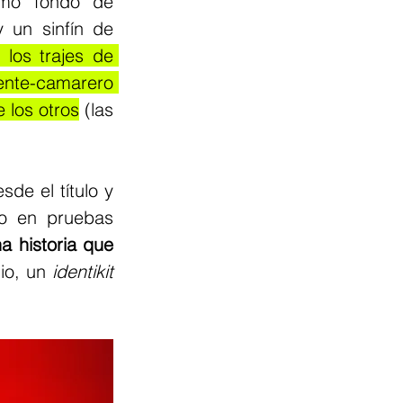
omo fondo de 
 un sinfín de 
 los trajes de 
nte-camarero 
 los otros
 (las 
e el título y 
o en pruebas 
 historia que 
io, un 
identikit 