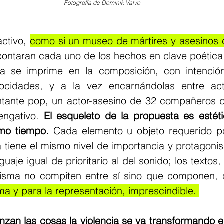
Fotografía de Dominik Valvo
activo, 
como si un museo de mártires y asesinos 
contaran cada uno de los hechos en clave poética, 
ía se imprime en la composición, con intención
rocidades, y a la vez encarnándolas entre act
cantante pop, un actor-asesino de 32 compañeros d
ngativo. 
El esqueleto de la propuesta es estétic
smo tiempo.
 Cada elemento u objeto requerido p
ia tiene el mismo nivel de importancia y protagoni
aje igual de prioritario al del sonido; los textos, 
misma no compiten entre sí sino que componen, 
ma y para la representación, imprescindible. 
zan las cosas la violencia se va transformando e