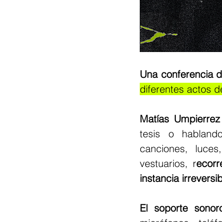
Una conferencia d
diferentes actos d
Matías Umpierrez
tesis o hablando 
canciones, luces
vestuarios, r
ecorr
instancia irreversib
El soporte sonor