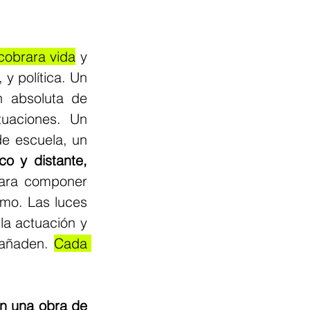
cobrara vida
 y 
y política. Un 
 absoluta de 
uaciones. Un 
e escuela, un 
o y distante, 
ara componer 
smo. Las luces 
la actuación y 
añaden. 
Cada 
n una obra de 