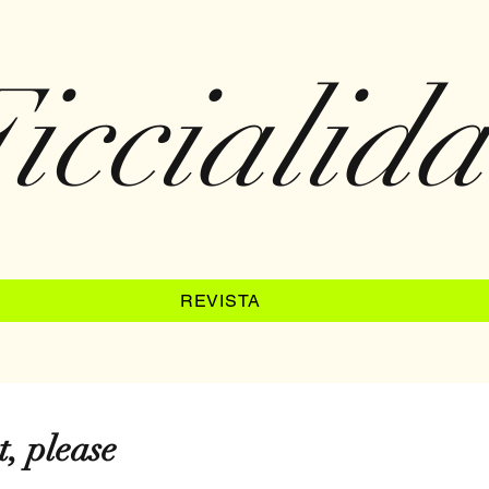
iccialid
REVISTA
, please