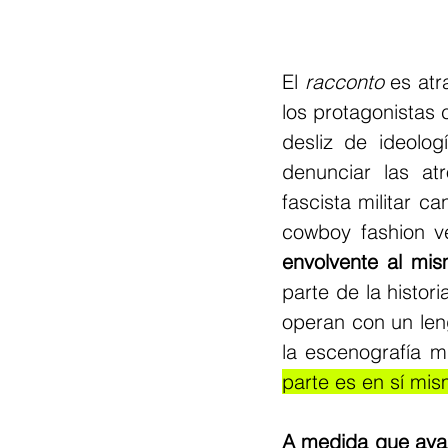
El 
racconto 
es atr
los protagonistas 
desliz de ideolog
denunciar las at
fascista militar 
cowboy fashion ve
envolvente al mi
parte de la histor
operan con un lengu
la escenografía 
parte es en sí mis
A medida que avan