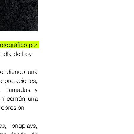
eográfico por 
l día de hoy. 
fendiendo una 
pretaciones, 
, llamadas y 
en común una 
 opresión. 
es
, longplays, 