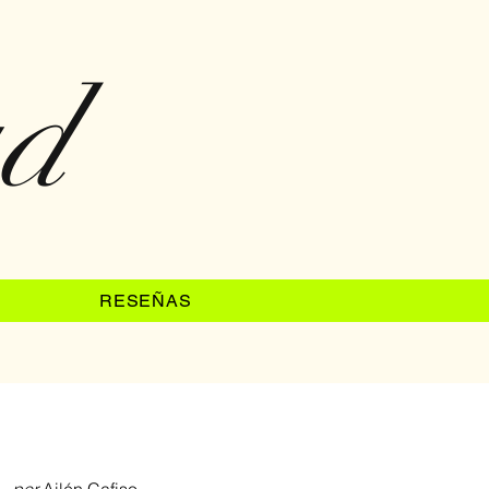
ad
RESEÑAS