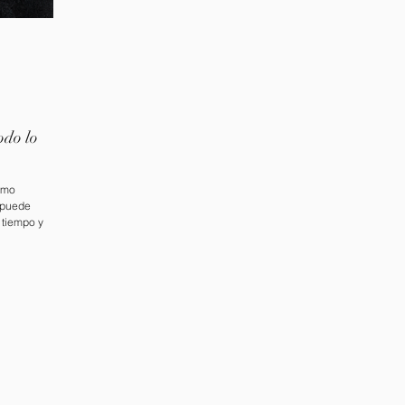
odo lo
como
 puede
 tiempo y