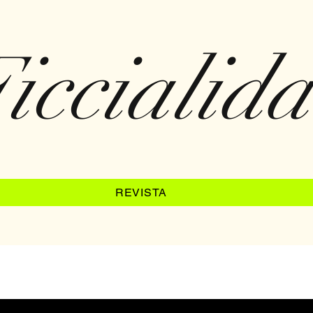
iccialid
REVISTA