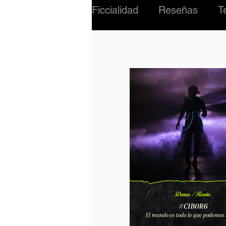
Ficcialidad
Reseñas
T
#02 Criatura
Música
INTERNACIONAL
BI
PERSONAJES