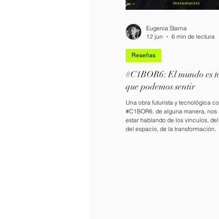
Eugenia Starna
12 jun
6 min de lectura
Reseñas
#C1BOR6: El mundo es t
que podemos sentir
Una obra futurista y tecnológica 
#C1BOR6, de alguna manera, nos
estar hablando de los vínculos, del
del espacio, de la transformación.