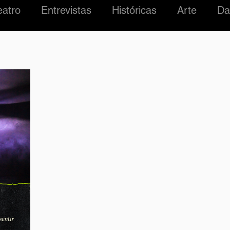
eatro
Entrevistas
Históricas
Arte
Da
#01 Roma Madre
Ficcialidades
LUCHA
ZARRO
MÚSICA
ARGENTINA
EDIFIC