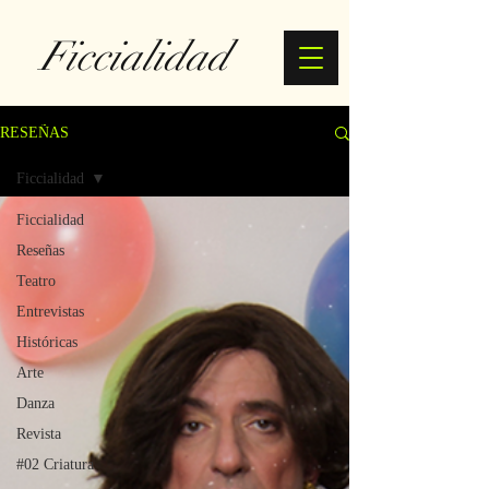
Ficcialidad
RESEÑAS
Ficcialidad
Ficcialidad
Reseñas
Teatro
Entrevistas
Históricas
Arte
Danza
Revista
#02 Criatura