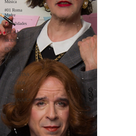
Música
#01 Roma
Madre
Ficcialidades
LUCHA
MODA
INTERNACIONAL
BIZARRO
MÚSICA
ARGENTINA
EDIFICIOS
HISTÓRICO
PERSONAJES