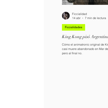
Ficcialidad
14 abr
7 min de lectura
Ficcialidades
King Kong pisó Argentin
Cómo el animatronic original de K
casi muere abandonado en Mar del
pero al final no.