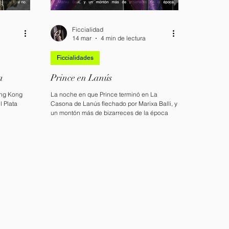
Ficcialidad
14 mar
4 min de lectura
Ficcialidades
a
Prince en Lanús
ing Kong
La noche en que Prince terminó en La
 Plata
Casona de Lanús flechado por Marixa Balli, y
un montón más de bizarreces de la época