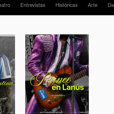
eatro
Entrevistas
Históricas
Arte
Da
#01 Roma Madre
Ficcialidades
LUCHA
ZARRO
MÚSICA
ARGENTINA
EDIFIC