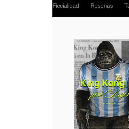
Ficcialidad
Reseñas
T
#02 Criatura
Música
INTERNACIONAL
BI
PERSONAJES