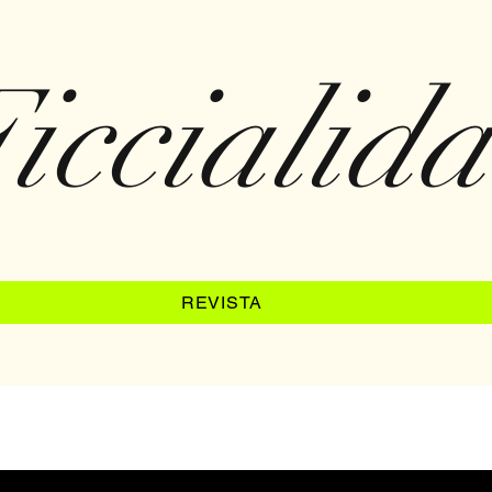
iccialid
REVISTA