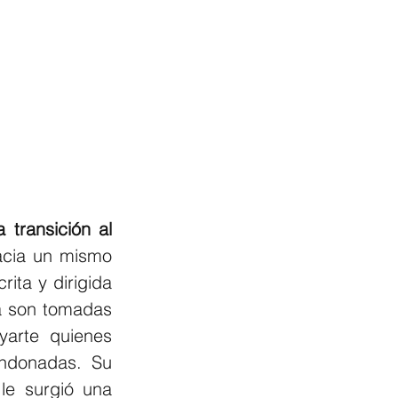
transición al 
cia un mismo 
ita y dirigida 
a son tomadas 
arte quienes 
ndonadas. Su 
e surgió una 