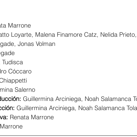
ata Marrone
tto Loyarte, Malena Finamore Catz, Nelida Prieto,
egade, Jonas Volman
egade
x Tudisca
dro Cóccaro
Chiappetti
mina Salerno
ducción: 
Guillermina Arciniega, Noah Salamanca T
cción:
 Guillermina Arciniega, Noah Salamanca Tol
va: 
Renata Marrone
 Marrone