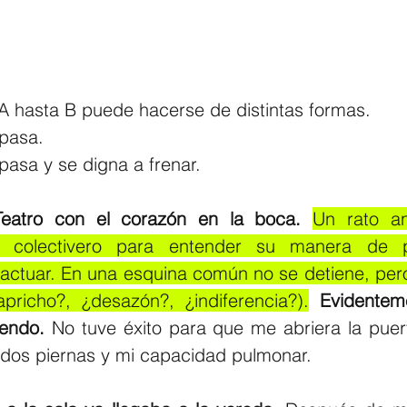
A hasta B puede hacerse de distintas formas. 
 pasa. 
 pasa y se digna a frenar. 
eatro con el corazón en la boca. 
Un rato an
al colectivero para entender su manera de p
actuar. En una esquina común no se detiene, pero
richo?, ¿desazón?, ¿indiferencia?).
Evidentem
iendo.
 No tuve éxito para que me abriera la puer
os piernas y mi capacidad pulmonar. 