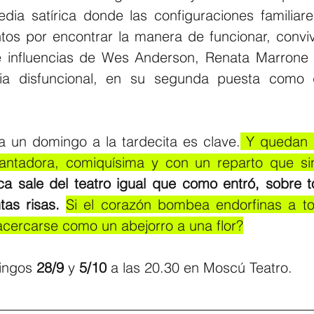
dia satírica donde las configuraciones familiare
tos por encontrar la manera de funcionar, convivir
 influencias de Wes Anderson, Renata Marrone p
lia disfuncional, en su segunda puesta como 
a un domingo a la tardecita es clave.
 Y quedan 
antadora, comiquísima y con un reparto que sin
a sale del teatro igual que como entró, sobre to
as risas.
Si el corazón bombea endorfinas a to
cercarse como un abejorro a una flor?
ingos
 28/9
 y 
5/10
 a las 20.30 en Moscú Teatro.