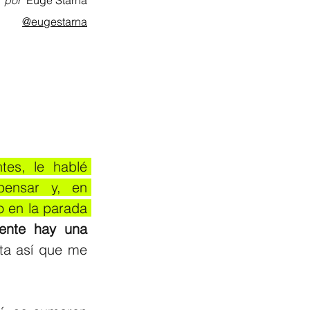
por
  Euge Starna
@eugestarna
tes, le hablé 
ensar y, en 
 en la parada 
ente hay una 
ta así que me 