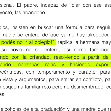
sional. El padre, incapaz de lidiar con ese asu
yecto, las abandonó.
ios, insisten en buscar una fórmula para seguir
e nadie se entere de que ya no hay alrededor n
 podés no ir al colegio!”,
 replica la hermana mayo
 su novio no se entere, así como tampoco
iando con la orfandad, resolviendo a partir de
omiendo manzanas rojas y haciendo experim
xcéntricas, con temperamento y carácter para
 vista y argumentos, para entrar en conflicto, pa
n esquema familiar roto pero no desmembrado, co
as. 
 alcoholes de alta graduación y una madre que r