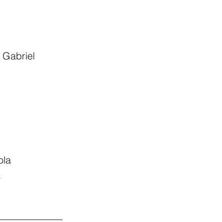
 Gabriel 
ola
a