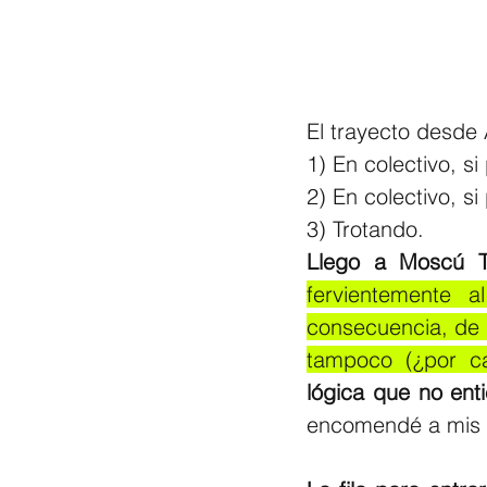
El trayecto desde 
1) En colectivo, si
2) En colectivo, si
3) Trotando. 
Llego a Moscú T
fervientemente 
consecuencia, de 
tampoco (¿por cap
lógica que no ent
encomendé a mis d