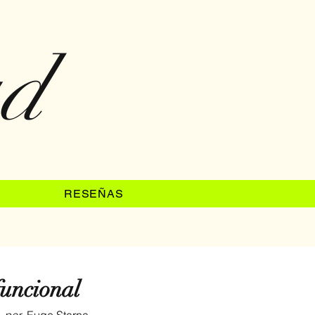
ad
RESEÑAS
funcional