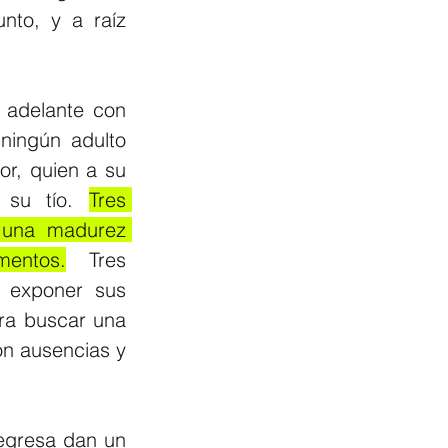
nto, y a raíz 
 adelante con 
ingún adulto 
r, quien a su 
 su tío. 
Tres 
 una madurez 
entos.
 Tres 
 exponer sus 
ra buscar una 
n ausencias y 
egresa dan un 