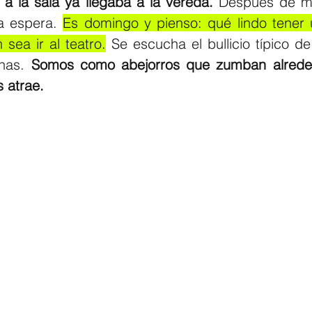
r a la sala ya llegaba a la vereda.
 Después de mí
a espera. 
Es domingo y pienso: qué lindo tener 
 sea ir al teatro.
 Se escucha el bullicio típico d
nas. 
Somos como abejorros que zumban alrededo
 atrae.