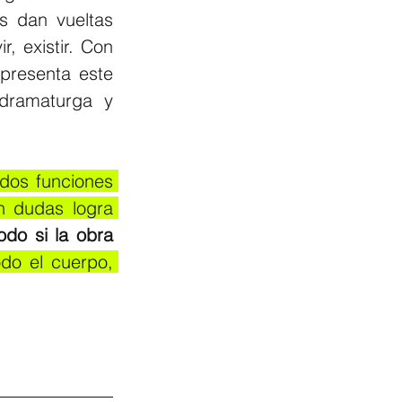
s dan vueltas 
, existir. Con 
resenta este 
dramaturga y 
dos funciones 
 dudas logra 
do si la obra 
do el cuerpo, 