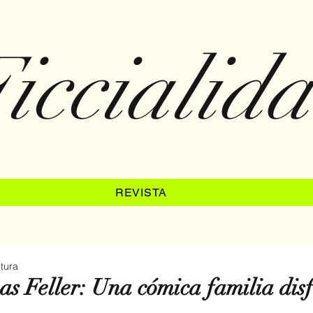
iccialid
REVISTA
tura
s Feller: Una cómica familia dis