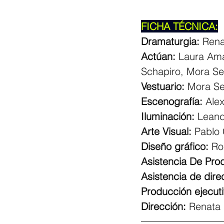
FICHA TÉCNICA:
Dramaturgia:
 Ren
Actúan: 
Laura Ama
Schapiro, Mora S
Vestuario:
 Mora S
Escenografía: 
Ale
Iluminación:
 Lean
Arte Visual:
 Pablo 
Diseño gráfico:
 Ro
Asistencia De Pro
Asistencia de dire
Producción ejecuti
Dirección: 
Renata