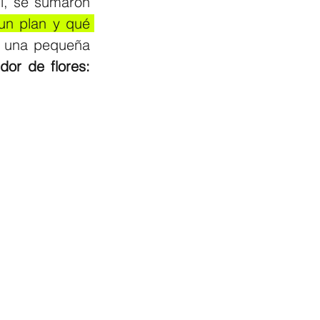
, se sumaron 
un plan y qué 
e una pequeña 
r de flores: 