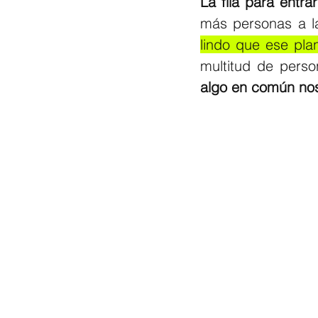
La fila para entra
más personas a l
lindo que ese plan
multitud de perso
algo en común nos