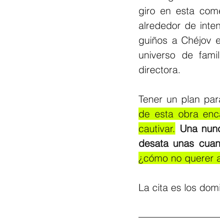
giro en esta come
alrededor de inten
guiños a Chéjov e
universo de fami
directora. 
Tener un plan par
de esta obra enc
cautivar.
Una nunc
desata unas cuant
¿cómo no querer a
La cita es los dom