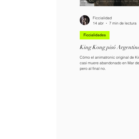
Ficcialidad
14 abr
7 min de lectura
Ficcialidades
King Kong pisó Argentin
Cómo el animatronic original de K
casi muere abandonado en Mar del
pero al final no.