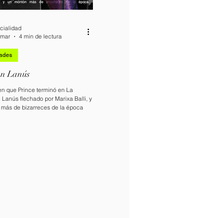
cialidad
 mar
4 min de lectura
dades
en Lanús
n que Prince terminó en La
Lanús flechado por Marixa Balli, y
más de bizarreces de la época