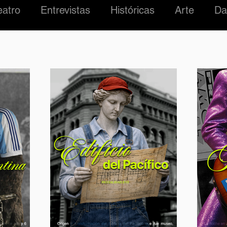
eatro
Entrevistas
Históricas
Arte
Da
#01 Roma Madre
Ficcialidades
LUCHA
ZARRO
MÚSICA
ARGENTINA
EDIFIC