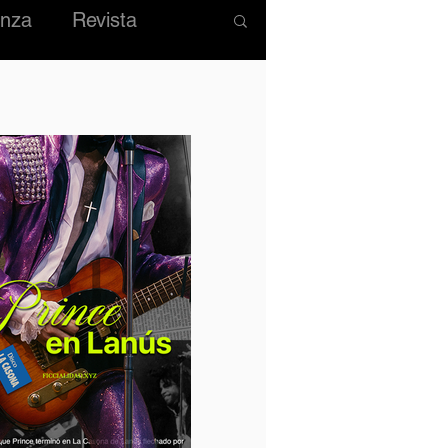
nza
Revista
MODA
IOS
HISTÓRICO