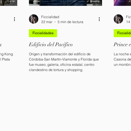
Ficcialidad
Fic
22 mar
5 min de lectura
14
Ficcialidades
Ficciali
a
Edificio del Pacífico
Prince 
ing Kong
Origen y transformación del edificio de
La noche e
 Plata
Córdoba-San Martín-Viamonte y Florida que
Casona de 
fue museo, galería, oficina estatal, centro
un montón 
clandestino de tortura y shopping.