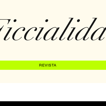
iccialid
REVISTA