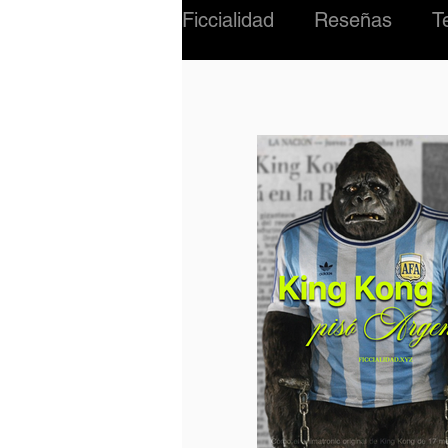
Ficcialidad
Reseñas
T
#02 Criatura
Música
INTERNACIONAL
BI
PERSONAJES