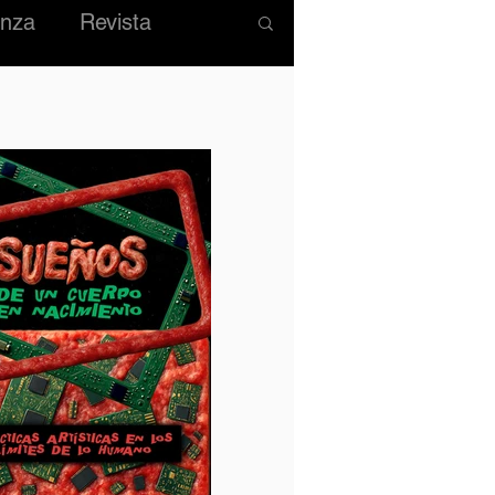
nza
Revista
MODA
IOS
HISTÓRICO