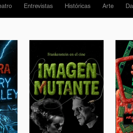
eatro
Entrevistas
Históricas
Arte
Da
#01 Roma Madre
Ficcialidades
LUCHA
ZARRO
MÚSICA
ARGENTINA
EDIFIC