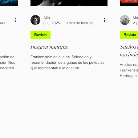
Ailo
Ma
tura
3 jul 2025
8 min de lectura
2 j
Revista
Revista
Imagen mutante
Sueños 
nacimie
eación de
Frankenstein en el cine. Selección y
científico
recomendación de algunas de las películas
Artistas qu
readores.
que representan a la criatura.
Frankenste
Harriague.