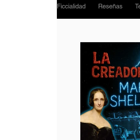
Ficcialidad
Reseñas
T
#02 Criatura
Música
INTERNACIONAL
BI
PERSONAJES