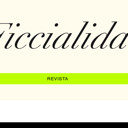
iccialid
REVISTA