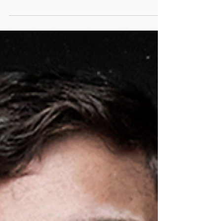
cuidó hasta acá
Detrás de la cortina, se despliega como efecto
prisma una variedad de fantasías posibles, de
formas de llegar al placer. Tantas como personas
en el mundo. En un recorte preciso y bizarro el
personaje que encarna Camila Peralta, muestra
cómo lo que despierta a cada quien es en todos
los casos lo mismo, pero radicalmente distinto.