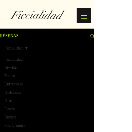
Ficcialidad
RESEÑAS
Ficcialidad
Ficcialidad
Reseñas
Teatro
Entrevistas
Históricas
Arte
Danza
Revista
#02 Criatura