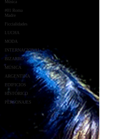
Música
#01 Roma
Madre
Ficcialidades
LUCHA
MODA
INTERNACIONAL
BIZARRO
MÚSICA
ARGENTINA
EDIFICIOS
HISTÓRICO
PERSONAJES